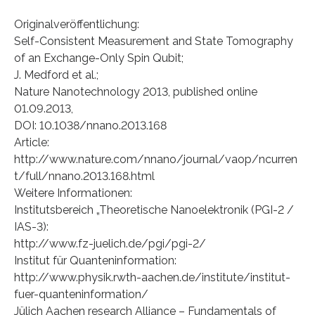
Originalveröffentlichung:
Self-Consistent Measurement and State Tomography
of an Exchange-Only Spin Qubit;
J. Medford et al.;
Nature Nanotechnology 2013, published online
01.09.2013,
DOI: 10.1038/nnano.2013.168
Article:
http://www.nature.com/nnano/journal/vaop/ncurren
t/full/nnano.2013.168.html
Weitere Informationen:
Institutsbereich „Theoretische Nanoelektronik (PGI-2 /
IAS-3):
http://www.fz-juelich.de/pgi/pgi-2/
Institut für Quanteninformation:
http://www.physik.rwth-aachen.de/institute/institut-
fuer-quanteninformation/
Jülich Aachen research Alliance – Fundamentals of