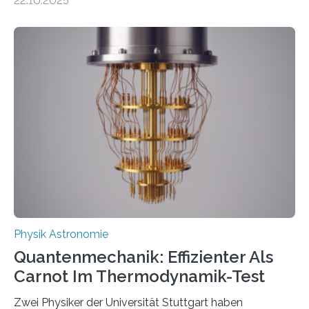
22.10.2025
oft von Autor*innen, die eng zusammenarbeiten. Neue
Entwicklungen werden rasch aufgenommen, meist
innerhalb von wenigen Wochen, und innovative Ideen
werden schnell weiterentwickelt. Dies ist der Alltag in
der Forschung der Quantentheorie, die dieses Jahr 100
Jahre alt geworden ist, weshalb die UNESCO 2025 zum
Internationalen Jahr der Quantenwissenschaft und -
technologie ausgerufen hat. Doch nun hat eine
internationale Forschungsgruppe um den
Quantenphysiker…
Physik Astronomie
Quantenmechanik: Effizienter Als
Carnot Im Thermodynamik-Test
Zwei Physiker der Universität Stuttgart haben