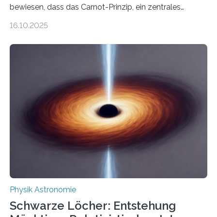
bewiesen, dass das Carnot-Prinzip, ein zentrales
Gesetz der Thermodynamik, nicht für Objekte in der
16.10.2025
Größenordnung von Atomen gilt, deren physikalische
Eigenschaften miteinander verknüpft sind (sogenannte
korrelierte Objekte). Diese Erkenntnis könnte zum
Beispiel die Entwicklung winziger, energieeffizienter
Quantenmotoren voranbringen. Das
Wissenschaftsjournal Science Advances veröffentlichte
die Herleitung. (DOI: 10.1126/sciadv.adw8462)
Verbrennungsmotoren oder Dampfturbinen sind
Wärmekraftmaschinen: Sie wandeln thermische
Energie in mechanische Bewegung um – oder anders
ausgedrückt, Wärme in Bewegung. In
quantenmechanischen Experimenten ist es in den…
Physik Astronomie
Schwarze Löcher: Entstehung