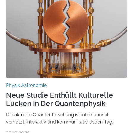
Messungen verwenden. Das hatte man jahrzehntelang
vermutet, weltweit war nach den passenden
Atomkern-Zuständen gesucht worden, 2024 gelang
einem Team der TU Wien mit Unterstützung
internationaler Partner der entscheidende Durchbruch:
Der lange diskutierte Thorium-Kernübergang wurde
gefunden. Kurz darauf konnte man zeigen, dass sich
Thorium tatsächlich nutzen lässt, um hochpräzise…
Physik Astronomie
Neue Studie Enthüllt Kulturelle
Lücken in Der Quantenphysik
Die aktuelle Quantenforschung ist international
vernetzt, interaktiv und kommunikativ. Jeden Tag
erscheinen etwa 100 neue Publikationen zum Thema –