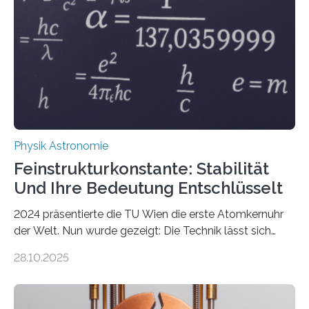
Physik Astronomie
Feinstrukturkonstante: Stabilität
Und Ihre Bedeutung Entschlüsselt
2024 präsentierte die TU Wien die erste Atomkernuhr
der Welt. Nun wurde gezeigt: Die Technik lässt sich
auch einsetzen, um ungelösten Fragen der
28.10.2025
fundamentalen Physik nachzugehen. Thorium-
Atomkerne lassen sich für ganz spezielle Präzisions-
Messungen verwenden. Das hatte man jahrzehntelang