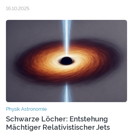
Gesetz der Thermodynamik, nicht für Objekte in der
16.10.2025
Größenordnung von Atomen gilt, deren physikalische
Eigenschaften miteinander verknüpft sind (sogenannte
korrelierte Objekte). Diese Erkenntnis könnte zum
Beispiel die Entwicklung winziger, energieeffizienter
Quantenmotoren voranbringen. Das
Wissenschaftsjournal Science Advances veröffentlichte
die Herleitung. (DOI: 10.1126/sciadv.adw8462)
Verbrennungsmotoren oder Dampfturbinen sind
Wärmekraftmaschinen: Sie wandeln thermische
Energie in mechanische Bewegung um – oder anders
ausgedrückt, Wärme in Bewegung. In
quantenmechanischen Experimenten ist es in den…
Physik Astronomie
Schwarze Löcher: Entstehung
Mächtiger Relativistischer Jets