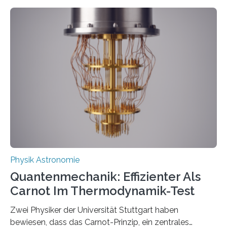
Entwicklungen werden rasch aufgenommen, meist
innerhalb von wenigen Wochen, und innovative Ideen
werden schnell weiterentwickelt. Dies ist der Alltag in
der Forschung der Quantentheorie, die dieses Jahr 100
Jahre alt geworden ist, weshalb die UNESCO 2025 zum
Internationalen Jahr der Quantenwissenschaft und -
technologie ausgerufen hat. Doch nun hat eine
internationale Forschungsgruppe um den
Quantenphysiker…
Physik Astronomie
Quantenmechanik: Effizienter Als
Carnot Im Thermodynamik-Test
Zwei Physiker der Universität Stuttgart haben
bewiesen, dass das Carnot-Prinzip, ein zentrales