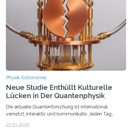
vermutet, weltweit war nach den passenden
Atomkern-Zuständen gesucht worden, 2024 gelang
einem Team der TU Wien mit Unterstützung
internationaler Partner der entscheidende Durchbruch:
Der lange diskutierte Thorium-Kernübergang wurde
gefunden. Kurz darauf konnte man zeigen, dass sich
Thorium tatsächlich nutzen lässt, um hochpräzise…
Physik Astronomie
Neue Studie Enthüllt Kulturelle
Lücken in Der Quantenphysik
Die aktuelle Quantenforschung ist international
vernetzt, interaktiv und kommunikativ. Jeden Tag
erscheinen etwa 100 neue Publikationen zum Thema –
22.10.2025
oft von Autor*innen, die eng zusammenarbeiten. Neue