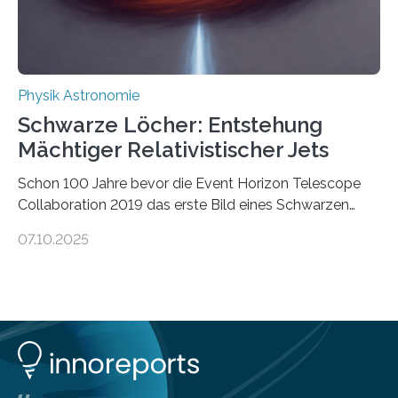
ausgedrückt, Wärme in Bewegung. In
quantenmechanischen Experimenten ist es in den…
Physik Astronomie
Schwarze Löcher: Entstehung
Mächtiger Relativistischer Jets
Schon 100 Jahre bevor die Event Horizon Telescope
Collaboration 2019 das erste Bild eines Schwarzen
Lochs – im Herzen der Galaxie M87 – veröffentlichte,
07.10.2025
hatte der Astronom Heber Curtis einen seltsamen
Strahl entdeckt, der aus dem Zentrum der Galaxie
herauszeigt. Heute ist bekannt, dass es sich um den Jet
des Schwarzen Lochs M87* handelt. Solche Jets
werden auch von anderen Schwarzen Löchern
ausgeschickt. Theoretische Astrophysiker der Goethe-
Universität haben jetzt einen numerischen Code
entwickelt, mit dem sie mathematisch hoch präzise