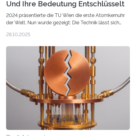
Und Ihre Bedeutung Entschlüsselt
2024 präsentierte die TU Wien die erste Atomkernuhr
der Welt. Nun wurde gezeigt: Die Technik lässt sich
auch einsetzen, um ungelösten Fragen der
28.10.2025
fundamentalen Physik nachzugehen. Thorium-
Atomkerne lassen sich für ganz spezielle Präzisions-
Messungen verwenden. Das hatte man jahrzehntelang
vermutet, weltweit war nach den passenden
Atomkern-Zuständen gesucht worden, 2024 gelang
einem Team der TU Wien mit Unterstützung
internationaler Partner der entscheidende Durchbruch:
Der lange diskutierte Thorium-Kernübergang wurde
gefunden. Kurz darauf konnte man zeigen, dass sich
Thorium tatsächlich nutzen lässt, um hochpräzise…