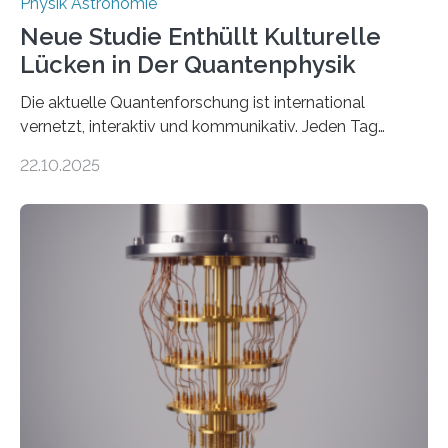
Physik Astronomie
Neue Studie Enthüllt Kulturelle
Lücken in Der Quantenphysik
Die aktuelle Quantenforschung ist international
vernetzt, interaktiv und kommunikativ. Jeden Tag
erscheinen etwa 100 neue Publikationen zum Thema –
22.10.2025
oft von Autor*innen, die eng zusammenarbeiten. Neue
Entwicklungen werden rasch aufgenommen, meist
innerhalb von wenigen Wochen, und innovative Ideen
werden schnell weiterentwickelt. Dies ist der Alltag in
der Forschung der Quantentheorie, die dieses Jahr 100
Jahre alt geworden ist, weshalb die UNESCO 2025 zum
Internationalen Jahr der Quantenwissenschaft und -
technologie ausgerufen hat. Doch nun hat eine
internationale Forschungsgruppe um den
Quantenphysiker…