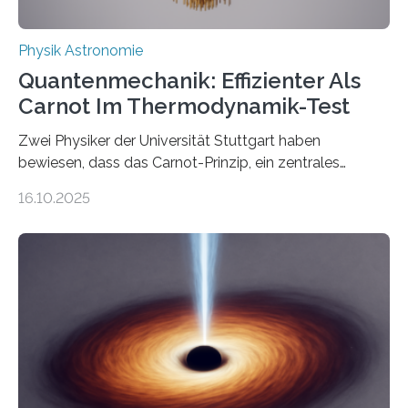
Physik Astronomie
Quantenmechanik: Effizienter Als
Carnot Im Thermodynamik-Test
Zwei Physiker der Universität Stuttgart haben
bewiesen, dass das Carnot-Prinzip, ein zentrales
Gesetz der Thermodynamik, nicht für Objekte in der
16.10.2025
Größenordnung von Atomen gilt, deren physikalische
Eigenschaften miteinander verknüpft sind (sogenannte
korrelierte Objekte). Diese Erkenntnis könnte zum
Beispiel die Entwicklung winziger, energieeffizienter
Quantenmotoren voranbringen. Das
Wissenschaftsjournal Science Advances veröffentlichte
die Herleitung. (DOI: 10.1126/sciadv.adw8462)
Verbrennungsmotoren oder Dampfturbinen sind
Wärmekraftmaschinen: Sie wandeln thermische
Energie in mechanische Bewegung um – oder anders