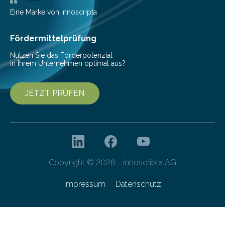
beschreiben…
Eine Marke von innoscripta
Fördermittelprüfung
Nutzen Sie das Förderpotenzial
in Ihrem Unternehmen optimal aus?
JETZT PRÜFEN
Copyright © 2026 - innoscripta AG
Impressum
Datenschutz