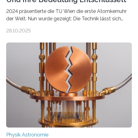
2024 präsentierte die TU Wien die erste Atomkernuhr
der Welt. Nun wurde gezeigt: Die Technik lässt sich
auch einsetzen, um ungelösten Fragen der
28.10.2025
fundamentalen Physik nachzugehen. Thorium-
Atomkerne lassen sich für ganz spezielle Präzisions-
Messungen verwenden. Das hatte man jahrzehntelang
vermutet, weltweit war nach den passenden
Atomkern-Zuständen gesucht worden, 2024 gelang
einem Team der TU Wien mit Unterstützung
internationaler Partner der entscheidende Durchbruch:
Der lange diskutierte Thorium-Kernübergang wurde
gefunden. Kurz darauf konnte man zeigen, dass sich
Thorium tatsächlich nutzen lässt, um hochpräzise…
Physik Astronomie