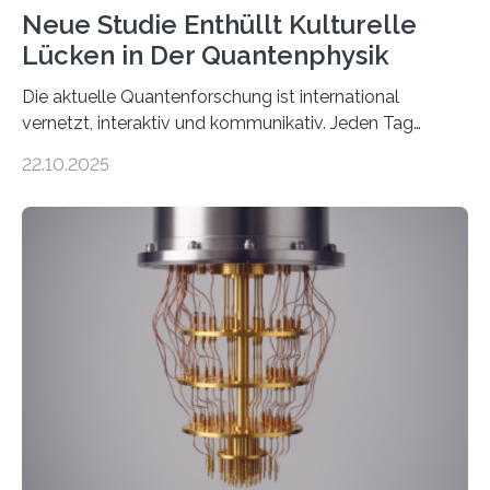
Neue Studie Enthüllt Kulturelle
Lücken in Der Quantenphysik
Die aktuelle Quantenforschung ist international
vernetzt, interaktiv und kommunikativ. Jeden Tag
erscheinen etwa 100 neue Publikationen zum Thema –
22.10.2025
oft von Autor*innen, die eng zusammenarbeiten. Neue
Entwicklungen werden rasch aufgenommen, meist
innerhalb von wenigen Wochen, und innovative Ideen
werden schnell weiterentwickelt. Dies ist der Alltag in
der Forschung der Quantentheorie, die dieses Jahr 100
Jahre alt geworden ist, weshalb die UNESCO 2025 zum
Internationalen Jahr der Quantenwissenschaft und -
technologie ausgerufen hat. Doch nun hat eine
internationale Forschungsgruppe um den
Quantenphysiker…