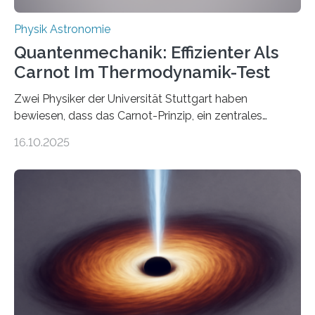
Physik Astronomie
Quantenmechanik: Effizienter Als
Carnot Im Thermodynamik-Test
Zwei Physiker der Universität Stuttgart haben
bewiesen, dass das Carnot-Prinzip, ein zentrales
Gesetz der Thermodynamik, nicht für Objekte in der
16.10.2025
Größenordnung von Atomen gilt, deren physikalische
Eigenschaften miteinander verknüpft sind (sogenannte
korrelierte Objekte). Diese Erkenntnis könnte zum
Beispiel die Entwicklung winziger, energieeffizienter
Quantenmotoren voranbringen. Das
Wissenschaftsjournal Science Advances veröffentlichte
die Herleitung. (DOI: 10.1126/sciadv.adw8462)
Verbrennungsmotoren oder Dampfturbinen sind
Wärmekraftmaschinen: Sie wandeln thermische
Energie in mechanische Bewegung um – oder anders