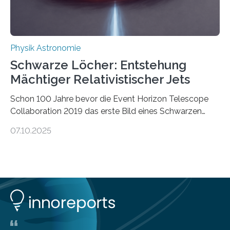
ausgedrückt, Wärme in Bewegung. In
quantenmechanischen Experimenten ist es in den…
Physik Astronomie
Schwarze Löcher: Entstehung
Mächtiger Relativistischer Jets
Schon 100 Jahre bevor die Event Horizon Telescope
Collaboration 2019 das erste Bild eines Schwarzen
Lochs – im Herzen der Galaxie M87 – veröffentlichte,
07.10.2025
hatte der Astronom Heber Curtis einen seltsamen
Strahl entdeckt, der aus dem Zentrum der Galaxie
herauszeigt. Heute ist bekannt, dass es sich um den Jet
des Schwarzen Lochs M87* handelt. Solche Jets
werden auch von anderen Schwarzen Löchern
ausgeschickt. Theoretische Astrophysiker der Goethe-
Universität haben jetzt einen numerischen Code
entwickelt, mit dem sie mathematisch hoch präzise