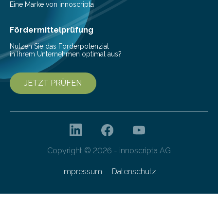
beschreiben…
Eine Marke von innoscripta
Fördermittelprüfung
Nutzen Sie das Förderpotenzial
in Ihrem Unternehmen optimal aus?
JETZT PRÜFEN
Copyright © 2026 - innoscripta AG
Impressum
Datenschutz