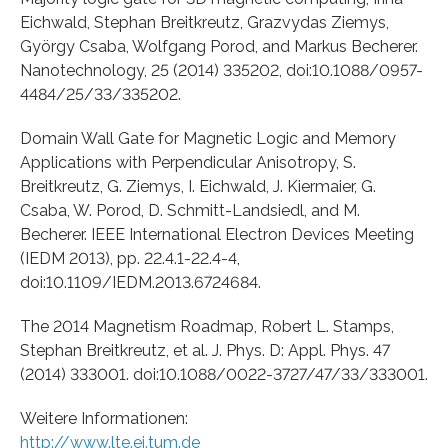
Eichwald, Stephan Breitkreutz, Grazvydas Ziemys,
György Csaba, Wolfgang Porod, and Markus Becherer.
Nanotechnology, 25 (2014) 335202, doi:10.1088/0957-
4484/25/33/335202.
Domain Wall Gate for Magnetic Logic and Memory
Applications with Perpendicular Anisotropy, S.
Breitkreutz, G. Ziemys, I. Eichwald, J. Kiermaier, G.
Csaba, W. Porod, D. Schmitt-Landsiedl, and M.
Becherer. IEEE International Electron Devices Meeting
(IEDM 2013), pp. 22.4.1-22.4-4,
doi:10.1109/IEDM.2013.6724684.
The 2014 Magnetism Roadmap, Robert L. Stamps,
Stephan Breitkreutz, et al. J. Phys. D: Appl. Phys. 47
(2014) 333001. doi:10.1088/0022-3727/47/33/333001.
Weitere Informationen:
http://www.lte.ei.tum.de