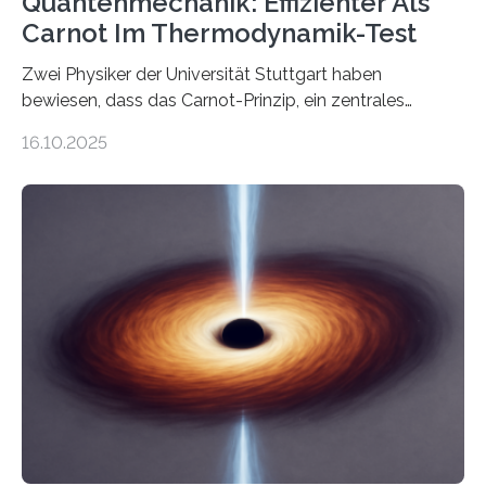
Quantenmechanik: Effizienter Als
Carnot Im Thermodynamik-Test
Zwei Physiker der Universität Stuttgart haben
bewiesen, dass das Carnot-Prinzip, ein zentrales
Gesetz der Thermodynamik, nicht für Objekte in der
16.10.2025
Größenordnung von Atomen gilt, deren physikalische
Eigenschaften miteinander verknüpft sind (sogenannte
korrelierte Objekte). Diese Erkenntnis könnte zum
Beispiel die Entwicklung winziger, energieeffizienter
Quantenmotoren voranbringen. Das
Wissenschaftsjournal Science Advances veröffentlichte
die Herleitung. (DOI: 10.1126/sciadv.adw8462)
Verbrennungsmotoren oder Dampfturbinen sind
Wärmekraftmaschinen: Sie wandeln thermische
Energie in mechanische Bewegung um – oder anders
ausgedrückt, Wärme in Bewegung. In
quantenmechanischen Experimenten ist es in den…