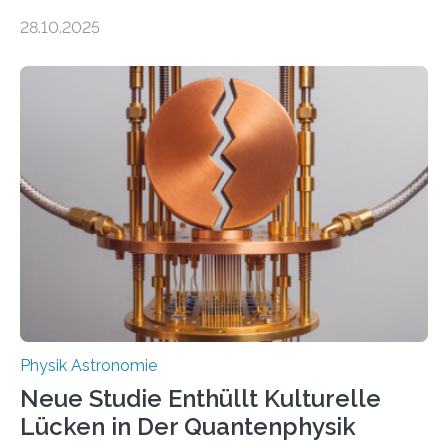
auch einsetzen, um ungelösten Fragen der
28.10.2025
fundamentalen Physik nachzugehen. Thorium-
Atomkerne lassen sich für ganz spezielle Präzisions-
Messungen verwenden. Das hatte man jahrzehntelang
vermutet, weltweit war nach den passenden
Atomkern-Zuständen gesucht worden, 2024 gelang
einem Team der TU Wien mit Unterstützung
internationaler Partner der entscheidende Durchbruch:
Der lange diskutierte Thorium-Kernübergang wurde
gefunden. Kurz darauf konnte man zeigen, dass sich
Thorium tatsächlich nutzen lässt, um hochpräzise…
Physik Astronomie
Neue Studie Enthüllt Kulturelle
Lücken in Der Quantenphysik