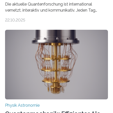
Die aktuelle Quantenforschung ist international
vernetzt, interaktiv und kommunikativ. Jeden Tag
erscheinen etwa 100 neue Publikationen zum Thema –
22.10.2025
oft von Autor*innen, die eng zusammenarbeiten. Neue
Entwicklungen werden rasch aufgenommen, meist
innerhalb von wenigen Wochen, und innovative Ideen
werden schnell weiterentwickelt. Dies ist der Alltag in
der Forschung der Quantentheorie, die dieses Jahr 100
Jahre alt geworden ist, weshalb die UNESCO 2025 zum
Internationalen Jahr der Quantenwissenschaft und -
technologie ausgerufen hat. Doch nun hat eine
internationale Forschungsgruppe um den
Quantenphysiker…
Physik Astronomie