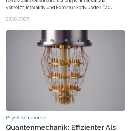
Die aktuelle Quantenforschung ist international
vernetzt, interaktiv und kommunikativ. Jeden Tag
erscheinen etwa 100 neue Publikationen zum Thema –
22.10.2025
oft von Autor*innen, die eng zusammenarbeiten. Neue
Entwicklungen werden rasch aufgenommen, meist
innerhalb von wenigen Wochen, und innovative Ideen
werden schnell weiterentwickelt. Dies ist der Alltag in
der Forschung der Quantentheorie, die dieses Jahr 100
Jahre alt geworden ist, weshalb die UNESCO 2025 zum
Internationalen Jahr der Quantenwissenschaft und -
technologie ausgerufen hat. Doch nun hat eine
internationale Forschungsgruppe um den
Quantenphysiker…
Physik Astronomie
Quantenmechanik: Effizienter Als