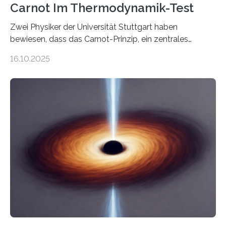
Carnot Im Thermodynamik-Test
Zwei Physiker der Universität Stuttgart haben
bewiesen, dass das Carnot-Prinzip, ein zentrales
Gesetz der Thermodynamik, nicht für Objekte in der
16.10.2025
Größenordnung von Atomen gilt, deren physikalische
Eigenschaften miteinander verknüpft sind (sogenannte
korrelierte Objekte). Diese Erkenntnis könnte zum
Beispiel die Entwicklung winziger, energieeffizienter
Quantenmotoren voranbringen. Das
Wissenschaftsjournal Science Advances veröffentlichte
die Herleitung. (DOI: 10.1126/sciadv.adw8462)
Verbrennungsmotoren oder Dampfturbinen sind
Wärmekraftmaschinen: Sie wandeln thermische
Energie in mechanische Bewegung um – oder anders
ausgedrückt, Wärme in Bewegung. In
quantenmechanischen Experimenten ist es in den…