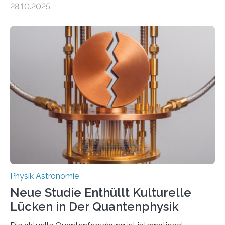
28.10.2025
fundamentalen Physik nachzugehen. Thorium-
Atomkerne lassen sich für ganz spezielle Präzisions-
Messungen verwenden. Das hatte man jahrzehntelang
vermutet, weltweit war nach den passenden
Atomkern-Zuständen gesucht worden, 2024 gelang
einem Team der TU Wien mit Unterstützung
internationaler Partner der entscheidende Durchbruch:
Der lange diskutierte Thorium-Kernübergang wurde
gefunden. Kurz darauf konnte man zeigen, dass sich
Thorium tatsächlich nutzen lässt, um hochpräzise…
Physik Astronomie
Neue Studie Enthüllt Kulturelle
Lücken in Der Quantenphysik