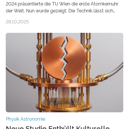
2024 präsentierte die TU Wien die erste Atomkernuhr
der Welt. Nun wurde gezeigt: Die Technik lässt sich
auch einsetzen, um ungelösten Fragen der
28.10.2025
fundamentalen Physik nachzugehen. Thorium-
Atomkerne lassen sich für ganz spezielle Präzisions-
Messungen verwenden. Das hatte man jahrzehntelang
vermutet, weltweit war nach den passenden
Atomkern-Zuständen gesucht worden, 2024 gelang
einem Team der TU Wien mit Unterstützung
internationaler Partner der entscheidende Durchbruch:
Der lange diskutierte Thorium-Kernübergang wurde
gefunden. Kurz darauf konnte man zeigen, dass sich
Thorium tatsächlich nutzen lässt, um hochpräzise…
Physik Astronomie
Neue Studie Enthüllt Kulturelle