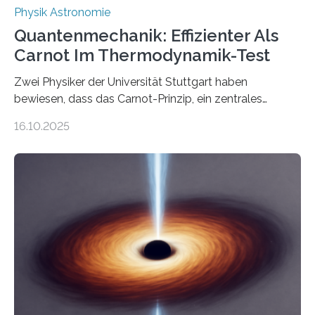
Physik Astronomie
Quantenmechanik: Effizienter Als
Carnot Im Thermodynamik-Test
Zwei Physiker der Universität Stuttgart haben
bewiesen, dass das Carnot-Prinzip, ein zentrales
Gesetz der Thermodynamik, nicht für Objekte in der
16.10.2025
Größenordnung von Atomen gilt, deren physikalische
Eigenschaften miteinander verknüpft sind (sogenannte
korrelierte Objekte). Diese Erkenntnis könnte zum
Beispiel die Entwicklung winziger, energieeffizienter
Quantenmotoren voranbringen. Das
Wissenschaftsjournal Science Advances veröffentlichte
die Herleitung. (DOI: 10.1126/sciadv.adw8462)
Verbrennungsmotoren oder Dampfturbinen sind
Wärmekraftmaschinen: Sie wandeln thermische
Energie in mechanische Bewegung um – oder anders
ausgedrückt, Wärme in Bewegung. In