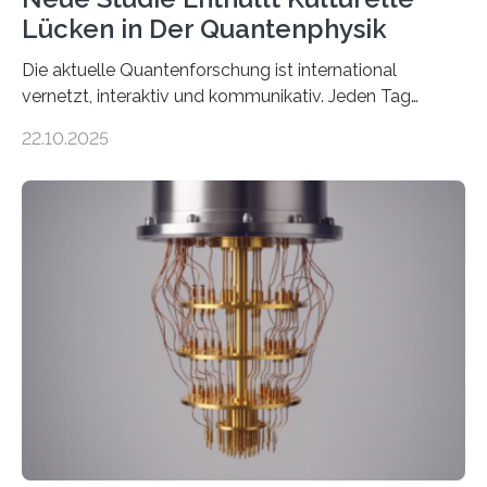
Lücken in Der Quantenphysik
Die aktuelle Quantenforschung ist international
vernetzt, interaktiv und kommunikativ. Jeden Tag
erscheinen etwa 100 neue Publikationen zum Thema –
22.10.2025
oft von Autor*innen, die eng zusammenarbeiten. Neue
Entwicklungen werden rasch aufgenommen, meist
innerhalb von wenigen Wochen, und innovative Ideen
werden schnell weiterentwickelt. Dies ist der Alltag in
der Forschung der Quantentheorie, die dieses Jahr 100
Jahre alt geworden ist, weshalb die UNESCO 2025 zum
Internationalen Jahr der Quantenwissenschaft und -
technologie ausgerufen hat. Doch nun hat eine
internationale Forschungsgruppe um den
Quantenphysiker…