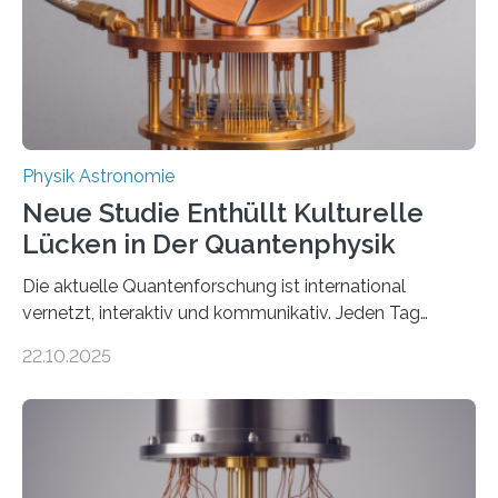
gefunden. Kurz darauf konnte man zeigen, dass sich
Thorium tatsächlich nutzen lässt, um hochpräzise…
Physik Astronomie
Neue Studie Enthüllt Kulturelle
Lücken in Der Quantenphysik
Die aktuelle Quantenforschung ist international
vernetzt, interaktiv und kommunikativ. Jeden Tag
erscheinen etwa 100 neue Publikationen zum Thema –
22.10.2025
oft von Autor*innen, die eng zusammenarbeiten. Neue
Entwicklungen werden rasch aufgenommen, meist
innerhalb von wenigen Wochen, und innovative Ideen
werden schnell weiterentwickelt. Dies ist der Alltag in
der Forschung der Quantentheorie, die dieses Jahr 100