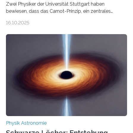
Zwei Physiker der Universität Stuttgart haben
bewiesen, dass das Carnot-Prinzip, ein zentrales
Gesetz der Thermodynamik, nicht für Objekte in der
16.10.2025
Größenordnung von Atomen gilt, deren physikalische
Eigenschaften miteinander verknüpft sind (sogenannte
korrelierte Objekte). Diese Erkenntnis könnte zum
Beispiel die Entwicklung winziger, energieeffizienter
Quantenmotoren voranbringen. Das
Wissenschaftsjournal Science Advances veröffentlichte
die Herleitung. (DOI: 10.1126/sciadv.adw8462)
Verbrennungsmotoren oder Dampfturbinen sind
Wärmekraftmaschinen: Sie wandeln thermische
Energie in mechanische Bewegung um – oder anders
ausgedrückt, Wärme in Bewegung. In
quantenmechanischen Experimenten ist es in den…
Physik Astronomie
Schwarze Löcher: Entstehung