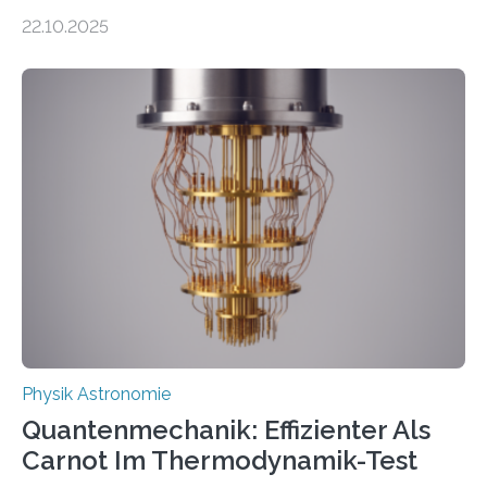
erscheinen etwa 100 neue Publikationen zum Thema –
22.10.2025
oft von Autor*innen, die eng zusammenarbeiten. Neue
Entwicklungen werden rasch aufgenommen, meist
innerhalb von wenigen Wochen, und innovative Ideen
werden schnell weiterentwickelt. Dies ist der Alltag in
der Forschung der Quantentheorie, die dieses Jahr 100
Jahre alt geworden ist, weshalb die UNESCO 2025 zum
Internationalen Jahr der Quantenwissenschaft und -
technologie ausgerufen hat. Doch nun hat eine
internationale Forschungsgruppe um den
Quantenphysiker…
Physik Astronomie
Quantenmechanik: Effizienter Als
Carnot Im Thermodynamik-Test