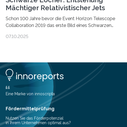
Mächtiger Relativistischer Jets
Schon 100 Jahre bevor die Event Horizon Telescope
Collaboration 2019 das erste Bild eines Schwarzen
Lochs – im Herzen der Galaxie M87 – veröffentlichte,
07.10.2025
hatte der Astronom Heber Curtis einen seltsamen
Strahl entdeckt, der aus dem Zentrum der Galaxie
herauszeigt. Heute ist bekannt, dass es sich um den Jet
des Schwarzen Lochs M87* handelt. Solche Jets
werden auch von anderen Schwarzen Löchern
ausgeschickt. Theoretische Astrophysiker der Goethe-
Universität haben jetzt einen numerischen Code
entwickelt, mit dem sie mathematisch hoch präzise
beschreiben…
Eine Marke von innoscripta
Fördermittelprüfung
Nutzen Sie das Förderpotenzial
in Ihrem Unternehmen optimal aus?