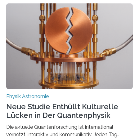
Atomkerne lassen sich für ganz spezielle Präzisions-
Messungen verwenden. Das hatte man jahrzehntelang
vermutet, weltweit war nach den passenden
Atomkern-Zuständen gesucht worden, 2024 gelang
einem Team der TU Wien mit Unterstützung
internationaler Partner der entscheidende Durchbruch:
Der lange diskutierte Thorium-Kernübergang wurde
gefunden. Kurz darauf konnte man zeigen, dass sich
Thorium tatsächlich nutzen lässt, um hochpräzise…
Physik Astronomie
Neue Studie Enthüllt Kulturelle
Lücken in Der Quantenphysik
Die aktuelle Quantenforschung ist international
vernetzt, interaktiv und kommunikativ. Jeden Tag