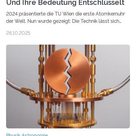
Und Ihre Bedeutung Entschlüsselt
2024 präsentierte die TU Wien die erste Atomkernuhr
der Welt. Nun wurde gezeigt: Die Technik lässt sich
auch einsetzen, um ungelösten Fragen der
28.10.2025
fundamentalen Physik nachzugehen. Thorium-
Atomkerne lassen sich für ganz spezielle Präzisions-
Messungen verwenden. Das hatte man jahrzehntelang
vermutet, weltweit war nach den passenden
Atomkern-Zuständen gesucht worden, 2024 gelang
einem Team der TU Wien mit Unterstützung
internationaler Partner der entscheidende Durchbruch:
Der lange diskutierte Thorium-Kernübergang wurde
gefunden. Kurz darauf konnte man zeigen, dass sich
Thorium tatsächlich nutzen lässt, um hochpräzise…
Physik Astronomie