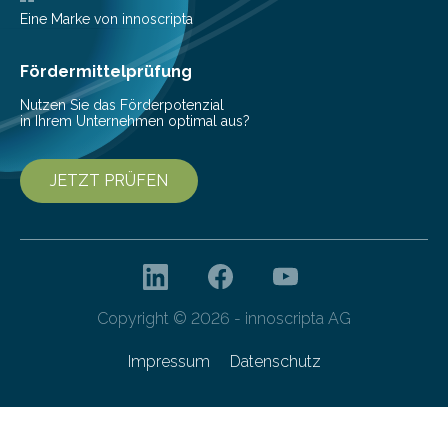
beschreiben…
Eine Marke von innoscripta
Fördermittelprüfung
Nutzen Sie das Förderpotenzial
in Ihrem Unternehmen optimal aus?
JETZT PRÜFEN
Copyright © 2026 - innoscripta AG
Impressum
Datenschutz