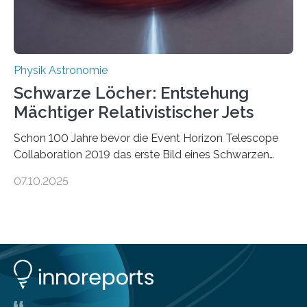
ausgedrückt, Wärme in Bewegung. In
quantenmechanischen Experimenten ist es in den…
Physik Astronomie
Schwarze Löcher: Entstehung
Mächtiger Relativistischer Jets
Schon 100 Jahre bevor die Event Horizon Telescope
Collaboration 2019 das erste Bild eines Schwarzen
Lochs – im Herzen der Galaxie M87 – veröffentlichte,
07.10.2025
hatte der Astronom Heber Curtis einen seltsamen
Strahl entdeckt, der aus dem Zentrum der Galaxie
herauszeigt. Heute ist bekannt, dass es sich um den Jet
des Schwarzen Lochs M87* handelt. Solche Jets
werden auch von anderen Schwarzen Löchern
ausgeschickt. Theoretische Astrophysiker der Goethe-
Universität haben jetzt einen numerischen Code
entwickelt, mit dem sie mathematisch hoch präzise