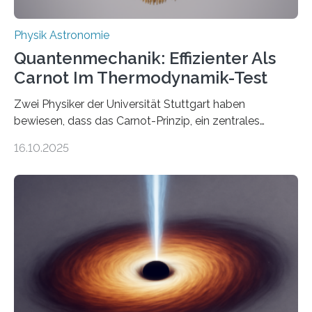
Physik Astronomie
Quantenmechanik: Effizienter Als
Carnot Im Thermodynamik-Test
Zwei Physiker der Universität Stuttgart haben
bewiesen, dass das Carnot-Prinzip, ein zentrales
Gesetz der Thermodynamik, nicht für Objekte in der
16.10.2025
Größenordnung von Atomen gilt, deren physikalische
Eigenschaften miteinander verknüpft sind (sogenannte
korrelierte Objekte). Diese Erkenntnis könnte zum
Beispiel die Entwicklung winziger, energieeffizienter
Quantenmotoren voranbringen. Das
Wissenschaftsjournal Science Advances veröffentlichte
die Herleitung. (DOI: 10.1126/sciadv.adw8462)
Verbrennungsmotoren oder Dampfturbinen sind
Wärmekraftmaschinen: Sie wandeln thermische
Energie in mechanische Bewegung um – oder anders