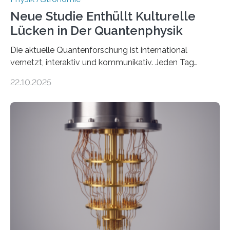
Neue Studie Enthüllt Kulturelle
Lücken in Der Quantenphysik
Die aktuelle Quantenforschung ist international
vernetzt, interaktiv und kommunikativ. Jeden Tag
erscheinen etwa 100 neue Publikationen zum Thema –
22.10.2025
oft von Autor*innen, die eng zusammenarbeiten. Neue
Entwicklungen werden rasch aufgenommen, meist
innerhalb von wenigen Wochen, und innovative Ideen
werden schnell weiterentwickelt. Dies ist der Alltag in
der Forschung der Quantentheorie, die dieses Jahr 100
Jahre alt geworden ist, weshalb die UNESCO 2025 zum
Internationalen Jahr der Quantenwissenschaft und -
technologie ausgerufen hat. Doch nun hat eine
internationale Forschungsgruppe um den
Quantenphysiker…