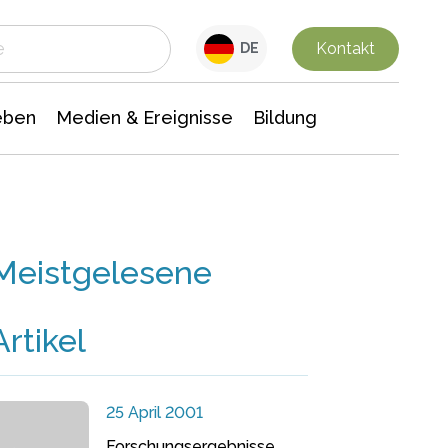
 Leben
Medien & Ereignisse
Interdisziplinäre Forschung
Veranstaltungsnachrichten
n Chemie
Gesellschaftswissenschaften
Kontakt
DE
eben
Medien & Ereignisse
Bildung
Meistgelesene
Artikel
25 April 2001
Forschungsergebnisse