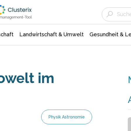
Landwirtschaft & Umwelt
Gesundheit &
Agrar- Forstwissenschaften
Unternehmensmeldungen
Biowissenschafte
Ökologie Umwelt- Naturschutz
ktmanagement-Tool
chaft
Landwirtschaft & Umwelt
Gesundheit & L
welt im
Physik Astronomie