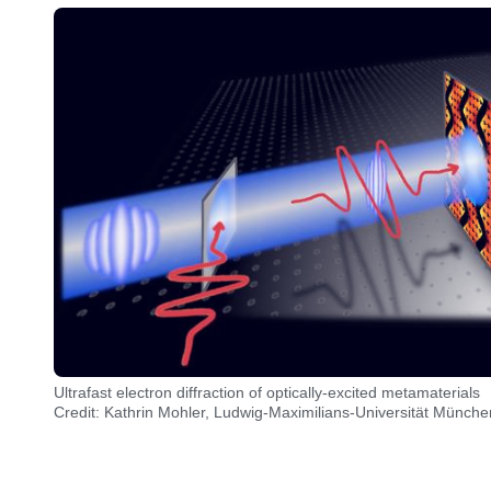
Ultrafast electron diffraction of optically-excited metamaterials
Credit: Kathrin Mohler, Ludwig-Maximilians-Universität Münche