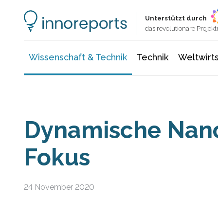
Wissenschaft & Technik
Informationstechnologie
Energie & Elektrotechnik
Unterstützt durch
das revolutionäre Proje
Wissenschaft & Technik
Technik
Weltwirts
Dynamische Nano
Fokus
24 November 2020