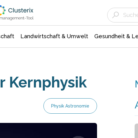
Landwirtschaft & Umwelt
Gesundheit &
Agrar- Forstwissenschaften
Unternehmensmeldungen
Biowissenschafte
Ökologie Umwelt- Naturschutz
ktmanagement-Tool
chaft
Landwirtschaft & Umwelt
Gesundheit & L
r Kernphysik
Physik Astronomie