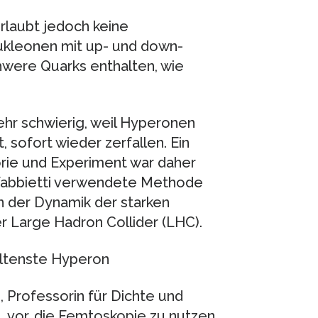
rlaubt jedoch keine
ukleonen mit up- und down-
hwere Quarks enthalten, wie
ehr schwierig, weil Hyperonen
t, sofort wieder zerfallen. Ein
rie und Experiment war daher
a Fabbietti verwendete Methode
en der Dynamik der starken
 Large Hadron Collider (LHC).
eltenste Hyperon
i, Professorin für Dichte und
 vor, die Femtoskopie zu nutzen,