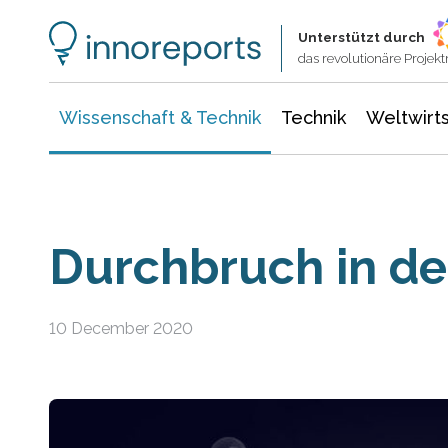
Wissenschaft & Technik
Informationstechnologie
Energie & Elektrotechnik
Unterstützt durch
das revolutionäre Proje
Wissenschaft & Technik
Technik
Weltwirts
Durchbruch in de
10 December 2020