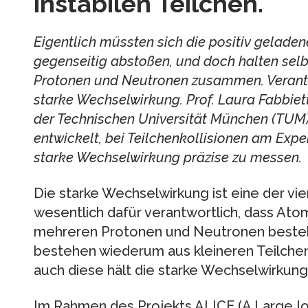
instabilen Teilchen
.
Eigentlich müssten sich die positiv gelade
gegenseitig abstoßen, und doch halten selb
Protonen und Neutronen zusammen. Verantwo
starke Wechselwirkung. Prof. Laura Fabbiet
der Technischen Universität München (TUM
entwickelt, bei Teilchenkollisionen am Exp
starke Wechselwirkung präzise zu messen.
Die starke Wechselwirkung ist eine der vier
wesentlich dafür verantwortlich, dass Atom
mehreren Protonen und Neutronen beste
bestehen wiederum aus kleineren Teilche
auch diese hält die starke Wechselwirku
Im Rahmen des Projekts ALICE (A Large I