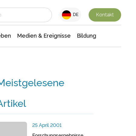
 Leben
Medien & Ereignisse
Interdisziplinäre Forschung
Veranstaltungsnachrichten
n Chemie
Gesellschaftswissenschaften
Kontakt
DE
eben
Medien & Ereignisse
Bildung
Meistgelesene
Artikel
25 April 2001
Forschungsergebnisse