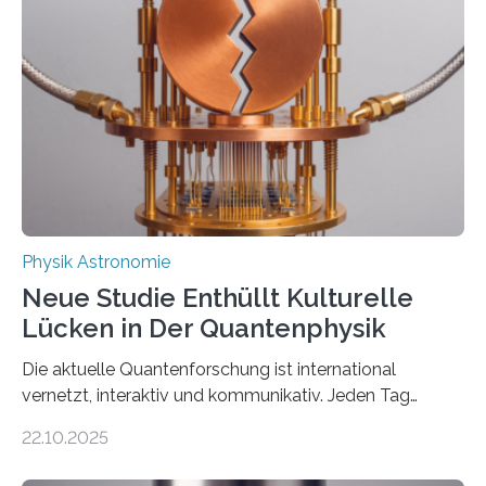
Atomkern-Zuständen gesucht worden, 2024 gelang
einem Team der TU Wien mit Unterstützung
internationaler Partner der entscheidende Durchbruch:
Der lange diskutierte Thorium-Kernübergang wurde
gefunden. Kurz darauf konnte man zeigen, dass sich
Thorium tatsächlich nutzen lässt, um hochpräzise…
Physik Astronomie
Neue Studie Enthüllt Kulturelle
Lücken in Der Quantenphysik
Die aktuelle Quantenforschung ist international
vernetzt, interaktiv und kommunikativ. Jeden Tag
erscheinen etwa 100 neue Publikationen zum Thema –
22.10.2025
oft von Autor*innen, die eng zusammenarbeiten. Neue
Entwicklungen werden rasch aufgenommen, meist