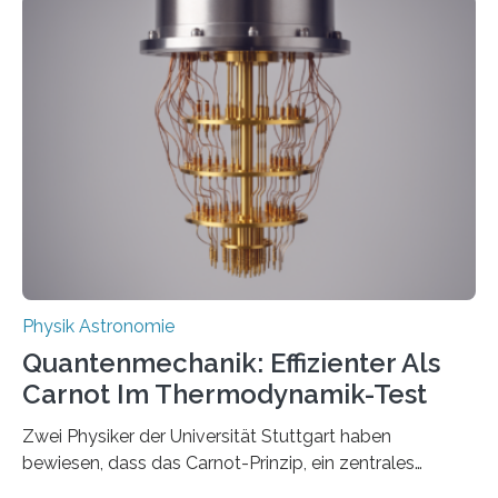
innerhalb von wenigen Wochen, und innovative Ideen
werden schnell weiterentwickelt. Dies ist der Alltag in
der Forschung der Quantentheorie, die dieses Jahr 100
Jahre alt geworden ist, weshalb die UNESCO 2025 zum
Internationalen Jahr der Quantenwissenschaft und -
technologie ausgerufen hat. Doch nun hat eine
internationale Forschungsgruppe um den
Quantenphysiker…
Physik Astronomie
Quantenmechanik: Effizienter Als
Carnot Im Thermodynamik-Test
Zwei Physiker der Universität Stuttgart haben
bewiesen, dass das Carnot-Prinzip, ein zentrales
Gesetz der Thermodynamik, nicht für Objekte in der