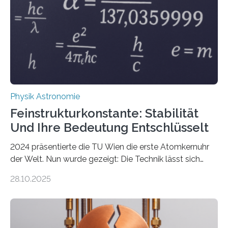
Physik Astronomie
Feinstrukturkonstante: Stabilität
Und Ihre Bedeutung Entschlüsselt
2024 präsentierte die TU Wien die erste Atomkernuhr
der Welt. Nun wurde gezeigt: Die Technik lässt sich
auch einsetzen, um ungelösten Fragen der
28.10.2025
fundamentalen Physik nachzugehen. Thorium-
Atomkerne lassen sich für ganz spezielle Präzisions-
Messungen verwenden. Das hatte man jahrzehntelang
vermutet, weltweit war nach den passenden