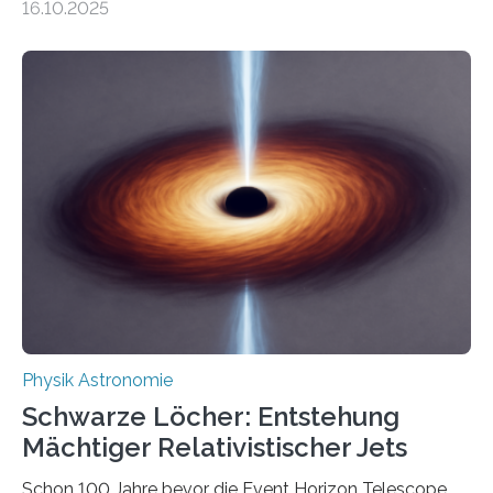
16.10.2025
Größenordnung von Atomen gilt, deren physikalische
Eigenschaften miteinander verknüpft sind (sogenannte
korrelierte Objekte). Diese Erkenntnis könnte zum
Beispiel die Entwicklung winziger, energieeffizienter
Quantenmotoren voranbringen. Das
Wissenschaftsjournal Science Advances veröffentlichte
die Herleitung. (DOI: 10.1126/sciadv.adw8462)
Verbrennungsmotoren oder Dampfturbinen sind
Wärmekraftmaschinen: Sie wandeln thermische
Energie in mechanische Bewegung um – oder anders
ausgedrückt, Wärme in Bewegung. In
quantenmechanischen Experimenten ist es in den…
Physik Astronomie
Schwarze Löcher: Entstehung
Mächtiger Relativistischer Jets
Schon 100 Jahre bevor die Event Horizon Telescope