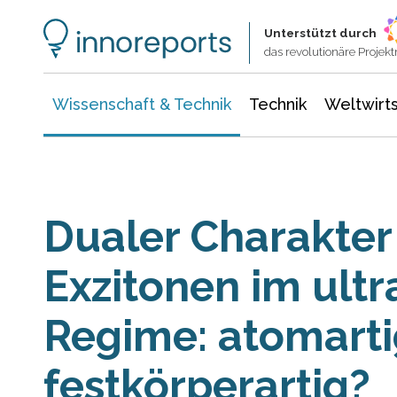
Wissenschaft & Technik
Informationstechnologie
Energie & Elektrotechnik
Unterstützt durch
das revolutionäre Proje
Wissenschaft & Technik
Technik
Weltwirts
Dualer Charakter
Exzitonen im ult
Regime: atomarti
festkörperartig?