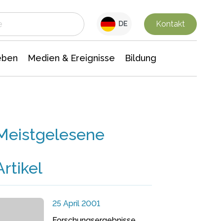
 Leben
Medien & Ereignisse
Interdisziplinäre Forschung
Veranstaltungsnachrichten
n Chemie
Gesellschaftswissenschaften
Kontakt
DE
eben
Medien & Ereignisse
Bildung
Meistgelesene
Artikel
25 April 2001
Forschungsergebnisse