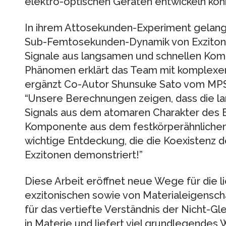
elektro-optischen Geräten entwickeln könn
In ihrem Attosekunden-Experiment gelang 
Sub-Femtosekunden-Dynamik von Exzitone
Signale aus langsamen und schnellen Ko
Phänomen erklärt das Team mit komplexen
ergänzt Co-Autor Shunsuke Sato vom MPSD
“Unsere Berechnungen zeigen, dass die 
Signals aus dem atomaren Charakter des E
Komponente aus dem festkörperähnlichen 
wichtige Entdeckung, die die Koexistenz 
Exzitonen demonstriert!”
Diese Arbeit eröffnet neue Wege für die l
exzitonischen sowie von Materialeigenscha
für das vertiefte Verständnis der Nicht-G
in Materie und liefert viel grundlegendes 