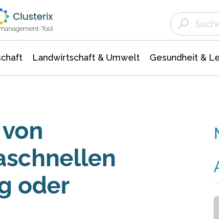
Landwirtschaft & Umwelt
Gesundheit &
Agrar- Forstwissenschaften
Unternehmensmeldungen
Biowissenschafte
Ökologie Umwelt- Naturschutz
ktmanagement-Tool
chaft
Landwirtschaft & Umwelt
Gesundheit & L
 von
raschnellen
g oder