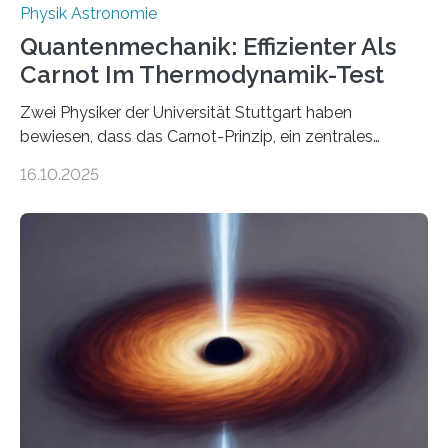
Physik Astronomie
Quantenmechanik: Effizienter Als
Carnot Im Thermodynamik-Test
Zwei Physiker der Universität Stuttgart haben
bewiesen, dass das Carnot-Prinzip, ein zentrales
Gesetz der Thermodynamik, nicht für Objekte in der
16.10.2025
Größenordnung von Atomen gilt, deren physikalische
Eigenschaften miteinander verknüpft sind (sogenannte
korrelierte Objekte). Diese Erkenntnis könnte zum
Beispiel die Entwicklung winziger, energieeffizienter
Quantenmotoren voranbringen. Das
Wissenschaftsjournal Science Advances veröffentlichte
die Herleitung. (DOI: 10.1126/sciadv.adw8462)
Verbrennungsmotoren oder Dampfturbinen sind
Wärmekraftmaschinen: Sie wandeln thermische
Energie in mechanische Bewegung um – oder anders
ausgedrückt, Wärme in Bewegung. In