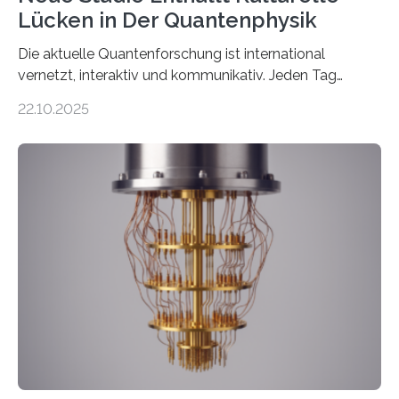
Lücken in Der Quantenphysik
Die aktuelle Quantenforschung ist international
vernetzt, interaktiv und kommunikativ. Jeden Tag
erscheinen etwa 100 neue Publikationen zum Thema –
22.10.2025
oft von Autor*innen, die eng zusammenarbeiten. Neue
Entwicklungen werden rasch aufgenommen, meist
innerhalb von wenigen Wochen, und innovative Ideen
werden schnell weiterentwickelt. Dies ist der Alltag in
der Forschung der Quantentheorie, die dieses Jahr 100
Jahre alt geworden ist, weshalb die UNESCO 2025 zum
Internationalen Jahr der Quantenwissenschaft und -
technologie ausgerufen hat. Doch nun hat eine
internationale Forschungsgruppe um den
Quantenphysiker…