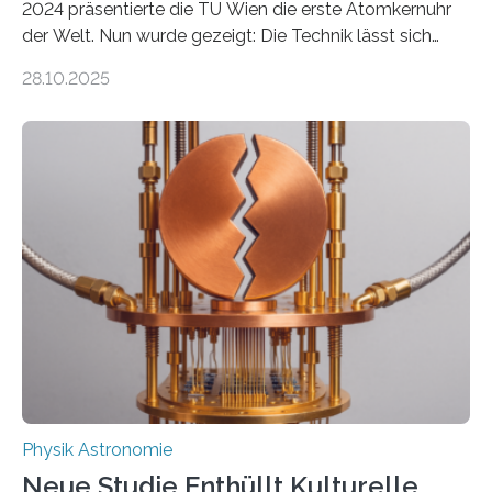
2024 präsentierte die TU Wien die erste Atomkernuhr
der Welt. Nun wurde gezeigt: Die Technik lässt sich
auch einsetzen, um ungelösten Fragen der
28.10.2025
fundamentalen Physik nachzugehen. Thorium-
Atomkerne lassen sich für ganz spezielle Präzisions-
Messungen verwenden. Das hatte man jahrzehntelang
vermutet, weltweit war nach den passenden
Atomkern-Zuständen gesucht worden, 2024 gelang
einem Team der TU Wien mit Unterstützung
internationaler Partner der entscheidende Durchbruch:
Der lange diskutierte Thorium-Kernübergang wurde
gefunden. Kurz darauf konnte man zeigen, dass sich
Thorium tatsächlich nutzen lässt, um hochpräzise…
Physik Astronomie
Neue Studie Enthüllt Kulturelle