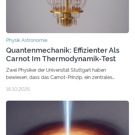
Quantenphysiker…
Physik Astronomie
Quantenmechanik: Effizienter Als
Carnot Im Thermodynamik-Test
Zwei Physiker der Universität Stuttgart haben
bewiesen, dass das Carnot-Prinzip, ein zentrales
Gesetz der Thermodynamik, nicht für Objekte in der
16.10.2025
Größenordnung von Atomen gilt, deren physikalische
Eigenschaften miteinander verknüpft sind (sogenannte
korrelierte Objekte). Diese Erkenntnis könnte zum
Beispiel die Entwicklung winziger, energieeffizienter
Quantenmotoren voranbringen. Das
Wissenschaftsjournal Science Advances veröffentlichte