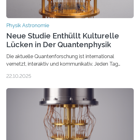
Physik Astronomie
Neue Studie Enthüllt Kulturelle
Lücken in Der Quantenphysik
Die aktuelle Quantenforschung ist international
vernetzt, interaktiv und kommunikativ. Jeden Tag
erscheinen etwa 100 neue Publikationen zum Thema –
22.10.2025
oft von Autor*innen, die eng zusammenarbeiten. Neue
Entwicklungen werden rasch aufgenommen, meist
innerhalb von wenigen Wochen, und innovative Ideen
werden schnell weiterentwickelt. Dies ist der Alltag in
der Forschung der Quantentheorie, die dieses Jahr 100
Jahre alt geworden ist, weshalb die UNESCO 2025 zum
Internationalen Jahr der Quantenwissenschaft und -
technologie ausgerufen hat. Doch nun hat eine
internationale Forschungsgruppe um den