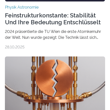
Physik Astronomie
Feinstrukturkonstante: Stabilität
Und Ihre Bedeutung Entschlüsselt
2024 präsentierte die TU Wien die erste Atomkernuhr
der Welt. Nun wurde gezeigt: Die Technik lässt sich
auch einsetzen, um ungelösten Fragen der
28.10.2025
fundamentalen Physik nachzugehen. Thorium-
Atomkerne lassen sich für ganz spezielle Präzisions-
Messungen verwenden. Das hatte man jahrzehntelang
vermutet, weltweit war nach den passenden
Atomkern-Zuständen gesucht worden, 2024 gelang
einem Team der TU Wien mit Unterstützung
internationaler Partner der entscheidende Durchbruch:
Der lange diskutierte Thorium-Kernübergang wurde
gefunden. Kurz darauf konnte man zeigen, dass sich
Thorium tatsächlich nutzen lässt, um hochpräzise…