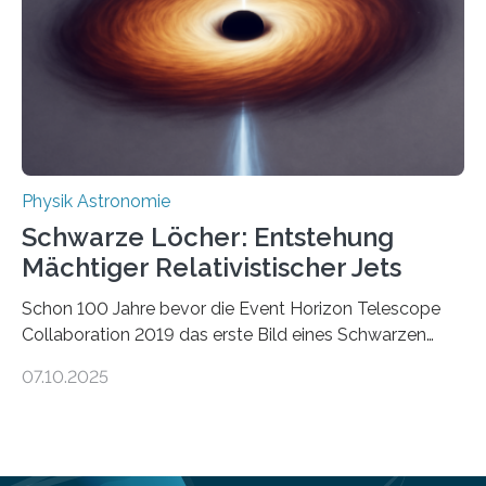
die Herleitung. (DOI: 10.1126/sciadv.adw8462)
Verbrennungsmotoren oder Dampfturbinen sind
Wärmekraftmaschinen: Sie wandeln thermische
Energie in mechanische Bewegung um – oder anders
ausgedrückt, Wärme in Bewegung. In
quantenmechanischen Experimenten ist es in den…
Physik Astronomie
Schwarze Löcher: Entstehung
Mächtiger Relativistischer Jets
Schon 100 Jahre bevor die Event Horizon Telescope
Collaboration 2019 das erste Bild eines Schwarzen
Lochs – im Herzen der Galaxie M87 – veröffentlichte,
07.10.2025
hatte der Astronom Heber Curtis einen seltsamen
Strahl entdeckt, der aus dem Zentrum der Galaxie
herauszeigt. Heute ist bekannt, dass es sich um den Jet
des Schwarzen Lochs M87* handelt. Solche Jets