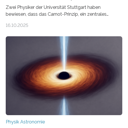
Zwei Physiker der Universität Stuttgart haben
bewiesen, dass das Carnot-Prinzip, ein zentrales
Gesetz der Thermodynamik, nicht für Objekte in der
16.10.2025
Größenordnung von Atomen gilt, deren physikalische
Eigenschaften miteinander verknüpft sind (sogenannte
korrelierte Objekte). Diese Erkenntnis könnte zum
Beispiel die Entwicklung winziger, energieeffizienter
Quantenmotoren voranbringen. Das
Wissenschaftsjournal Science Advances veröffentlichte
die Herleitung. (DOI: 10.1126/sciadv.adw8462)
Verbrennungsmotoren oder Dampfturbinen sind
Wärmekraftmaschinen: Sie wandeln thermische
Energie in mechanische Bewegung um – oder anders
ausgedrückt, Wärme in Bewegung. In
quantenmechanischen Experimenten ist es in den…
Physik Astronomie