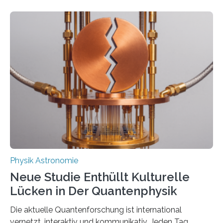
Atomkerne lassen sich für ganz spezielle Präzisions-
Messungen verwenden. Das hatte man jahrzehntelang
vermutet, weltweit war nach den passenden
Atomkern-Zuständen gesucht worden, 2024 gelang
einem Team der TU Wien mit Unterstützung
internationaler Partner der entscheidende Durchbruch:
Der lange diskutierte Thorium-Kernübergang wurde
gefunden. Kurz darauf konnte man zeigen, dass sich
Thorium tatsächlich nutzen lässt, um hochpräzise…
Physik Astronomie
Neue Studie Enthüllt Kulturelle
Lücken in Der Quantenphysik
Die aktuelle Quantenforschung ist international
vernetzt, interaktiv und kommunikativ. Jeden Tag