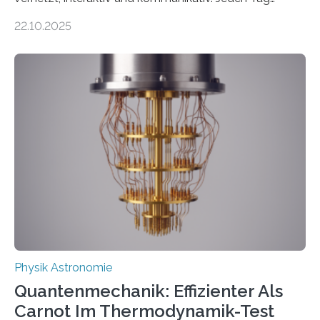
erscheinen etwa 100 neue Publikationen zum Thema –
22.10.2025
oft von Autor*innen, die eng zusammenarbeiten. Neue
Entwicklungen werden rasch aufgenommen, meist
innerhalb von wenigen Wochen, und innovative Ideen
werden schnell weiterentwickelt. Dies ist der Alltag in
der Forschung der Quantentheorie, die dieses Jahr 100
Jahre alt geworden ist, weshalb die UNESCO 2025 zum
Internationalen Jahr der Quantenwissenschaft und -
technologie ausgerufen hat. Doch nun hat eine
internationale Forschungsgruppe um den
Quantenphysiker…
Physik Astronomie
Quantenmechanik: Effizienter Als
Carnot Im Thermodynamik-Test