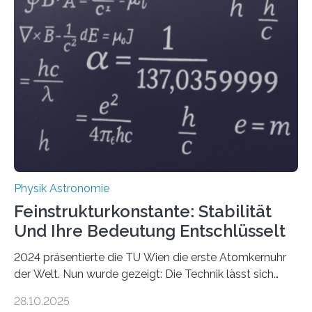
Physik Astronomie
Feinstrukturkonstante: Stabilität
Und Ihre Bedeutung Entschlüsselt
2024 präsentierte die TU Wien die erste Atomkernuhr
der Welt. Nun wurde gezeigt: Die Technik lässt sich
auch einsetzen, um ungelösten Fragen der
28.10.2025
fundamentalen Physik nachzugehen. Thorium-