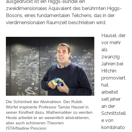
ausgedrückt ist ein Higgs-Bündel ein
zweidimensionales Äquivalent des berühmten Higgs-
Bosons, eines fundamentalen Teilchens, das in der
vierdimensionalen Raumzeit beschrieben wird.
Hausel, der
vor mehr
als
zwanzig
Jahren bei
Hitchin
promoviert
hat,
arbeitet
seit jeher
Die Schönheit der Abstraktion. Der Rubik-
an der
Würfel inspirierte Professor Tamás Hausel in
seiner Kindheit dazu, Mathematiker zu werden.
Schnittstell
Heute arbeitet er an wesentlich abstrakteren,
e von
aber auch schöneren Theorien.
kombinato
ISTA/Nadine Poncioni