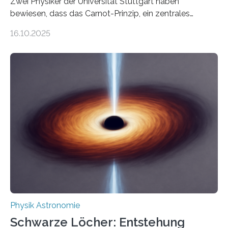
Zwei Physiker der Universität Stuttgart haben
bewiesen, dass das Carnot-Prinzip, ein zentrales
Gesetz der Thermodynamik, nicht für Objekte in der
16.10.2025
Größenordnung von Atomen gilt, deren physikalische
Eigenschaften miteinander verknüpft sind (sogenannte
korrelierte Objekte). Diese Erkenntnis könnte zum
Beispiel die Entwicklung winziger, energieeffizienter
Quantenmotoren voranbringen. Das
Wissenschaftsjournal Science Advances veröffentlichte
die Herleitung. (DOI: 10.1126/sciadv.adw8462)
Verbrennungsmotoren oder Dampfturbinen sind
Wärmekraftmaschinen: Sie wandeln thermische
Energie in mechanische Bewegung um – oder anders
ausgedrückt, Wärme in Bewegung. In
quantenmechanischen Experimenten ist es in den…
Physik Astronomie
Schwarze Löcher: Entstehung