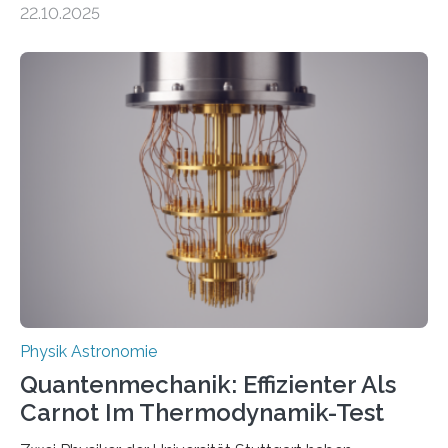
22.10.2025
oft von Autor*innen, die eng zusammenarbeiten. Neue
Entwicklungen werden rasch aufgenommen, meist
innerhalb von wenigen Wochen, und innovative Ideen
werden schnell weiterentwickelt. Dies ist der Alltag in
der Forschung der Quantentheorie, die dieses Jahr 100
Jahre alt geworden ist, weshalb die UNESCO 2025 zum
Internationalen Jahr der Quantenwissenschaft und -
technologie ausgerufen hat. Doch nun hat eine
internationale Forschungsgruppe um den
Quantenphysiker…
Physik Astronomie
Quantenmechanik: Effizienter Als
Carnot Im Thermodynamik-Test