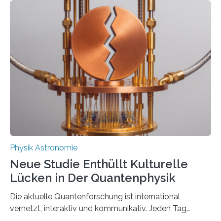
Messungen verwenden. Das hatte man jahrzehntelang
vermutet, weltweit war nach den passenden
Atomkern-Zuständen gesucht worden, 2024 gelang
einem Team der TU Wien mit Unterstützung
internationaler Partner der entscheidende Durchbruch:
Der lange diskutierte Thorium-Kernübergang wurde
gefunden. Kurz darauf konnte man zeigen, dass sich
Thorium tatsächlich nutzen lässt, um hochpräzise…
Physik Astronomie
Neue Studie Enthüllt Kulturelle
Lücken in Der Quantenphysik
Die aktuelle Quantenforschung ist international
vernetzt, interaktiv und kommunikativ. Jeden Tag
erscheinen etwa 100 neue Publikationen zum Thema –