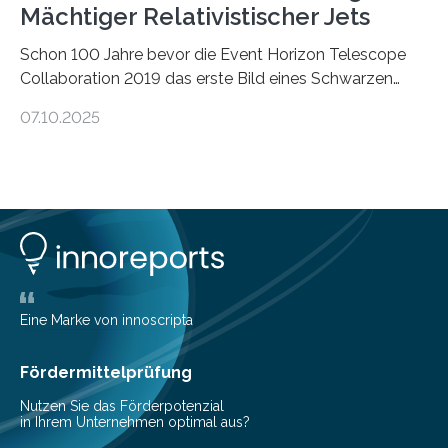
Mächtiger Relativistischer Jets
Schon 100 Jahre bevor die Event Horizon Telescope
Collaboration 2019 das erste Bild eines Schwarzen
Lochs – im Herzen der Galaxie M87 – veröffentlichte,
07.10.2025
hatte der Astronom Heber Curtis einen seltsamen
Strahl entdeckt, der aus dem Zentrum der Galaxie
herauszeigt. Heute ist bekannt, dass es sich um den Jet
des Schwarzen Lochs M87* handelt. Solche Jets
werden auch von anderen Schwarzen Löchern
ausgeschickt. Theoretische Astrophysiker der Goethe-
Universität haben jetzt einen numerischen Code
entwickelt, mit dem sie mathematisch hoch präzise
beschreiben…
Eine Marke von innoscripta
Fördermittelprüfung
Nutzen Sie das Förderpotenzial
in Ihrem Unternehmen optimal aus?