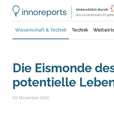
Wissenschaft & Technik
Informationstechnologie
Energie & Elektrotechnik
Unterstützt durch
das revolutionäre Proje
Wissenschaft & Technik
Technik
Weltwirts
Die Eismonde des 
potentielle Leb
09 November 2015