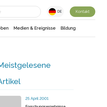
 Leben
Medien & Ereignisse
Interdisziplinäre Forschung
Veranstaltungsnachrichten
n Chemie
Gesellschaftswissenschaften
Kontakt
DE
eben
Medien & Ereignisse
Bildung
Meistgelesene
Artikel
25 April 2001
Forschungsergebnisse