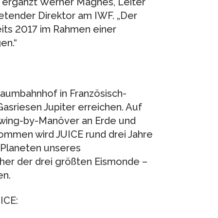
, ergänzt Werner Magnes, Leiter
tender Direktor am IWF. „Der
eits 2017 im Rahmen einer
en.“
aumbahnhof in Französisch-
sriesen Jupiter erreichen. Auf
Swing-by-Manöver an Erde und
ommen wird JUICE rund drei Jahre
 Planeten unseres
her der drei größten Eismonde –
en.
ICE: