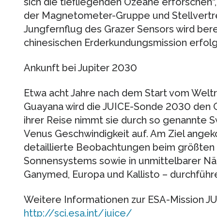
sich die tiefliegenden Ozeane erforschen“
der Magnetometer-Gruppe und Stellvertre
Jungfernflug des Grazer Sensors wird ber
chinesischen Erderkundungsmission erfolg
Ankunft bei Jupiter 2030
Etwa acht Jahre nach dem Start vom Weltr
Guayana wird die JUICE-Sonde 2030 den Ga
ihrer Reise nimmt sie durch so genannte 
Venus Geschwindigkeit auf. Am Ziel angek
detaillierte Beobachtungen beim größten
Sonnensystems sowie in unmittelbarer Nä
Ganymed, Europa und Kallisto – durchführ
Weitere Informationen zur ESA-Mission JU
http://sci.esa.int/juice/