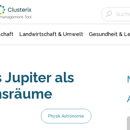
Landwirtschaft & Umwelt
Gesundheit &
Agrar- Forstwissenschaften
Unternehmensmeldungen
Biowissenschafte
Ökologie Umwelt- Naturschutz
ktmanagement-Tool
chaft
Landwirtschaft & Umwelt
Gesundheit & L
Jupiter als
ensräume
Physik Astronomie