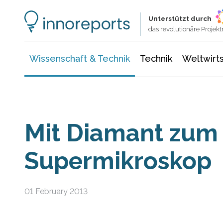
Wissenschaft & Technik
Informationstechnologie
Energie & Elektrotechnik
Unterstützt durch
das revolutionäre Proje
Wissenschaft & Technik
Technik
Weltwirts
Mit Diamant zum
Supermikroskop
01 February 2013