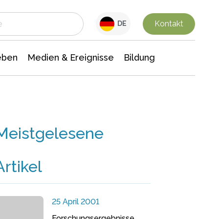
 Leben
Medien & Ereignisse
Interdisziplinäre Forschung
Veranstaltungsnachrichten
n Chemie
Gesellschaftswissenschaften
Kontakt
DE
eben
Medien & Ereignisse
Bildung
Meistgelesene
Artikel
25 April 2001
Forschungsergebnisse