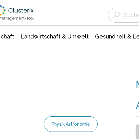
Landwirtschaft & Umwelt
Gesundheit &
Agrar- Forstwissenschaften
Unternehmensmeldungen
Biowissenschafte
Ökologie Umwelt- Naturschutz
ktmanagement-Tool
chaft
Landwirtschaft & Umwelt
Gesundheit & L
Physik Astronomie