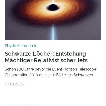
die Herleitung. (DOI: 10.1126/sciadv.adw8462)
Verbrennungsmotoren oder Dampfturbinen sind
Wärmekraftmaschinen: Sie wandeln thermische
Energie in mechanische Bewegung um – oder anders
ausgedrückt, Wärme in Bewegung. In
quantenmechanischen Experimenten ist es in den…
Physik Astronomie
Schwarze Löcher: Entstehung
Mächtiger Relativistischer Jets
Schon 100 Jahre bevor die Event Horizon Telescope
Collaboration 2019 das erste Bild eines Schwarzen
Lochs – im Herzen der Galaxie M87 – veröffentlichte,
07.10.2025
hatte der Astronom Heber Curtis einen seltsamen
Strahl entdeckt, der aus dem Zentrum der Galaxie
herauszeigt. Heute ist bekannt, dass es sich um den Jet
des Schwarzen Lochs M87* handelt. Solche Jets