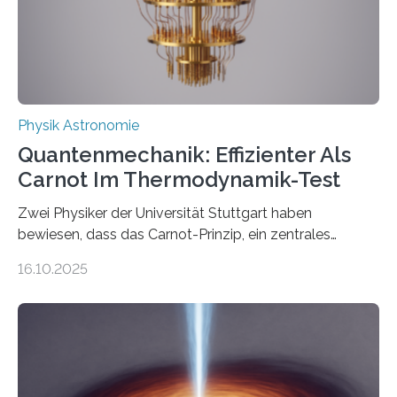
internationale Forschungsgruppe um den
Quantenphysiker…
Physik Astronomie
Quantenmechanik: Effizienter Als
Carnot Im Thermodynamik-Test
Zwei Physiker der Universität Stuttgart haben
bewiesen, dass das Carnot-Prinzip, ein zentrales
Gesetz der Thermodynamik, nicht für Objekte in der
16.10.2025
Größenordnung von Atomen gilt, deren physikalische
Eigenschaften miteinander verknüpft sind (sogenannte
korrelierte Objekte). Diese Erkenntnis könnte zum
Beispiel die Entwicklung winziger, energieeffizienter
Quantenmotoren voranbringen. Das
Wissenschaftsjournal Science Advances veröffentlichte