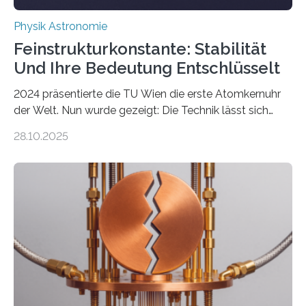
Physik Astronomie
Feinstrukturkonstante: Stabilität
Und Ihre Bedeutung Entschlüsselt
2024 präsentierte die TU Wien die erste Atomkernuhr
der Welt. Nun wurde gezeigt: Die Technik lässt sich
auch einsetzen, um ungelösten Fragen der
28.10.2025
fundamentalen Physik nachzugehen. Thorium-
Atomkerne lassen sich für ganz spezielle Präzisions-
Messungen verwenden. Das hatte man jahrzehntelang
vermutet, weltweit war nach den passenden
Atomkern-Zuständen gesucht worden, 2024 gelang
einem Team der TU Wien mit Unterstützung
internationaler Partner der entscheidende Durchbruch:
Der lange diskutierte Thorium-Kernübergang wurde
gefunden. Kurz darauf konnte man zeigen, dass sich
Thorium tatsächlich nutzen lässt, um hochpräzise…