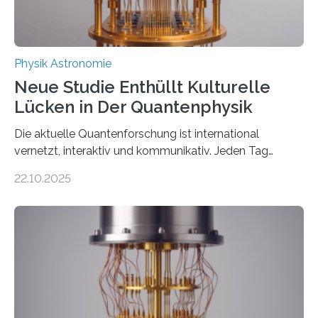
Physik Astronomie
Neue Studie Enthüllt Kulturelle
Lücken in Der Quantenphysik
Die aktuelle Quantenforschung ist international
vernetzt, interaktiv und kommunikativ. Jeden Tag
erscheinen etwa 100 neue Publikationen zum Thema –
22.10.2025
oft von Autor*innen, die eng zusammenarbeiten. Neue
Entwicklungen werden rasch aufgenommen, meist
innerhalb von wenigen Wochen, und innovative Ideen
werden schnell weiterentwickelt. Dies ist der Alltag in
der Forschung der Quantentheorie, die dieses Jahr 100
Jahre alt geworden ist, weshalb die UNESCO 2025 zum
Internationalen Jahr der Quantenwissenschaft und -
technologie ausgerufen hat. Doch nun hat eine