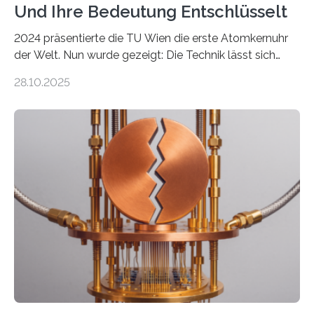
Und Ihre Bedeutung Entschlüsselt
2024 präsentierte die TU Wien die erste Atomkernuhr
der Welt. Nun wurde gezeigt: Die Technik lässt sich
auch einsetzen, um ungelösten Fragen der
28.10.2025
fundamentalen Physik nachzugehen. Thorium-
Atomkerne lassen sich für ganz spezielle Präzisions-
Messungen verwenden. Das hatte man jahrzehntelang
vermutet, weltweit war nach den passenden
Atomkern-Zuständen gesucht worden, 2024 gelang
einem Team der TU Wien mit Unterstützung
internationaler Partner der entscheidende Durchbruch:
Der lange diskutierte Thorium-Kernübergang wurde
gefunden. Kurz darauf konnte man zeigen, dass sich
Thorium tatsächlich nutzen lässt, um hochpräzise…