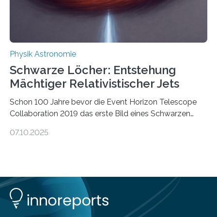
ausgedrückt, Wärme in Bewegung. In
quantenmechanischen Experimenten ist es in den…
Physik Astronomie
Schwarze Löcher: Entstehung
Mächtiger Relativistischer Jets
Schon 100 Jahre bevor die Event Horizon Telescope
Collaboration 2019 das erste Bild eines Schwarzen
Lochs – im Herzen der Galaxie M87 – veröffentlichte,
07.10.2025
hatte der Astronom Heber Curtis einen seltsamen
Strahl entdeckt, der aus dem Zentrum der Galaxie
herauszeigt. Heute ist bekannt, dass es sich um den Jet
des Schwarzen Lochs M87* handelt. Solche Jets
werden auch von anderen Schwarzen Löchern
ausgeschickt. Theoretische Astrophysiker der Goethe-
Universität haben jetzt einen numerischen Code