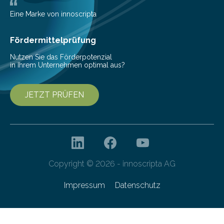
entwickelt, mit dem sie mathematisch hoch präzise
beschreiben…
Eine Marke von innoscripta
Fördermittelprüfung
Nutzen Sie das Förderpotenzial
in Ihrem Unternehmen optimal aus?
JETZT PRÜFEN
Copyright © 2026 - innoscripta AG
Impressum
Datenschutz