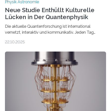
Physik Astronomie
Neue Studie Enthüllt Kulturelle
Lücken in Der Quantenphysik
Die aktuelle Quantenforschung ist international
vernetzt, interaktiv und kommunikativ. Jeden Tag
erscheinen etwa 100 neue Publikationen zum Thema –
22.10.2025
oft von Autor*innen, die eng zusammenarbeiten. Neue
Entwicklungen werden rasch aufgenommen, meist
innerhalb von wenigen Wochen, und innovative Ideen
werden schnell weiterentwickelt. Dies ist der Alltag in
der Forschung der Quantentheorie, die dieses Jahr 100
Jahre alt geworden ist, weshalb die UNESCO 2025 zum
Internationalen Jahr der Quantenwissenschaft und -
technologie ausgerufen hat. Doch nun hat eine
internationale Forschungsgruppe um den
Quantenphysiker…