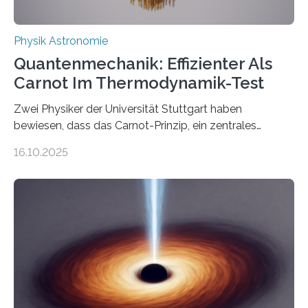
Physik Astronomie
Quantenmechanik: Effizienter Als
Carnot Im Thermodynamik-Test
Zwei Physiker der Universität Stuttgart haben
bewiesen, dass das Carnot-Prinzip, ein zentrales
Gesetz der Thermodynamik, nicht für Objekte in der
16.10.2025
Größenordnung von Atomen gilt, deren physikalische
Eigenschaften miteinander verknüpft sind (sogenannte
korrelierte Objekte). Diese Erkenntnis könnte zum
Beispiel die Entwicklung winziger, energieeffizienter
Quantenmotoren voranbringen. Das
Wissenschaftsjournal Science Advances veröffentlichte
die Herleitung. (DOI: 10.1126/sciadv.adw8462)
Verbrennungsmotoren oder Dampfturbinen sind
Wärmekraftmaschinen: Sie wandeln thermische
Energie in mechanische Bewegung um – oder anders