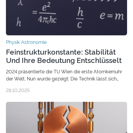
Physik Astronomie
Feinstrukturkonstante: Stabilität
Und Ihre Bedeutung Entschlüsselt
2024 präsentierte die TU Wien die erste Atomkernuhr
der Welt. Nun wurde gezeigt: Die Technik lässt sich
auch einsetzen, um ungelösten Fragen der
28.10.2025
fundamentalen Physik nachzugehen. Thorium-
Atomkerne lassen sich für ganz spezielle Präzisions-
Messungen verwenden. Das hatte man jahrzehntelang
vermutet, weltweit war nach den passenden
Atomkern-Zuständen gesucht worden, 2024 gelang
einem Team der TU Wien mit Unterstützung