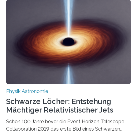
korrelierte Objekte). Diese Erkenntnis könnte zum
Beispiel die Entwicklung winziger, energieeffizienter
Quantenmotoren voranbringen. Das
Wissenschaftsjournal Science Advances veröffentlichte
die Herleitung. (DOI: 10.1126/sciadv.adw8462)
Verbrennungsmotoren oder Dampfturbinen sind
Wärmekraftmaschinen: Sie wandeln thermische
Energie in mechanische Bewegung um – oder anders
ausgedrückt, Wärme in Bewegung. In
quantenmechanischen Experimenten ist es in den…
Physik Astronomie
Schwarze Löcher: Entstehung
Mächtiger Relativistischer Jets
Schon 100 Jahre bevor die Event Horizon Telescope
Collaboration 2019 das erste Bild eines Schwarzen
Lochs – im Herzen der Galaxie M87 – veröffentlichte,