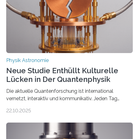
internationaler Partner der entscheidende Durchbruch:
Der lange diskutierte Thorium-Kernübergang wurde
gefunden. Kurz darauf konnte man zeigen, dass sich
Thorium tatsächlich nutzen lässt, um hochpräzise…
Physik Astronomie
Neue Studie Enthüllt Kulturelle
Lücken in Der Quantenphysik
Die aktuelle Quantenforschung ist international
vernetzt, interaktiv und kommunikativ. Jeden Tag
erscheinen etwa 100 neue Publikationen zum Thema –
22.10.2025
oft von Autor*innen, die eng zusammenarbeiten. Neue
Entwicklungen werden rasch aufgenommen, meist
innerhalb von wenigen Wochen, und innovative Ideen
werden schnell weiterentwickelt. Dies ist der Alltag in