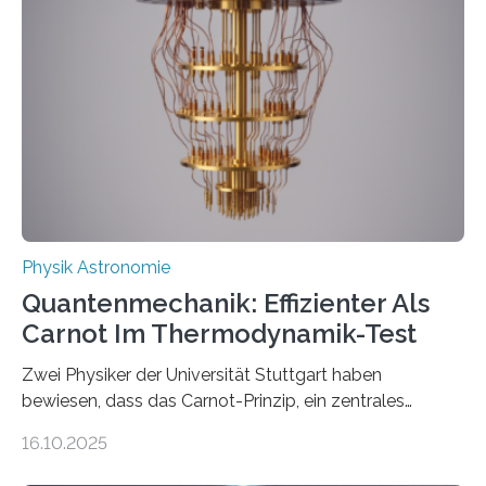
der Forschung der Quantentheorie, die dieses Jahr 100
Jahre alt geworden ist, weshalb die UNESCO 2025 zum
Internationalen Jahr der Quantenwissenschaft und -
technologie ausgerufen hat. Doch nun hat eine
internationale Forschungsgruppe um den
Quantenphysiker…
Physik Astronomie
Quantenmechanik: Effizienter Als
Carnot Im Thermodynamik-Test
Zwei Physiker der Universität Stuttgart haben
bewiesen, dass das Carnot-Prinzip, ein zentrales
Gesetz der Thermodynamik, nicht für Objekte in der
16.10.2025
Größenordnung von Atomen gilt, deren physikalische
Eigenschaften miteinander verknüpft sind (sogenannte