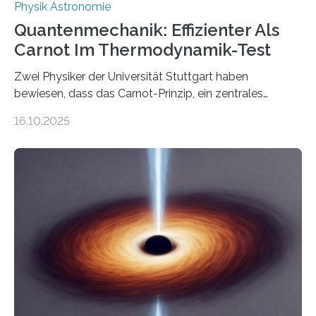
Physik Astronomie
Quantenmechanik: Effizienter Als
Carnot Im Thermodynamik-Test
Zwei Physiker der Universität Stuttgart haben
bewiesen, dass das Carnot-Prinzip, ein zentrales
Gesetz der Thermodynamik, nicht für Objekte in der
16.10.2025
Größenordnung von Atomen gilt, deren physikalische
Eigenschaften miteinander verknüpft sind (sogenannte
korrelierte Objekte). Diese Erkenntnis könnte zum
Beispiel die Entwicklung winziger, energieeffizienter
Quantenmotoren voranbringen. Das
Wissenschaftsjournal Science Advances veröffentlichte
die Herleitung. (DOI: 10.1126/sciadv.adw8462)
Verbrennungsmotoren oder Dampfturbinen sind
Wärmekraftmaschinen: Sie wandeln thermische
Energie in mechanische Bewegung um – oder anders
ausgedrückt, Wärme in Bewegung. In
quantenmechanischen Experimenten ist es in den…