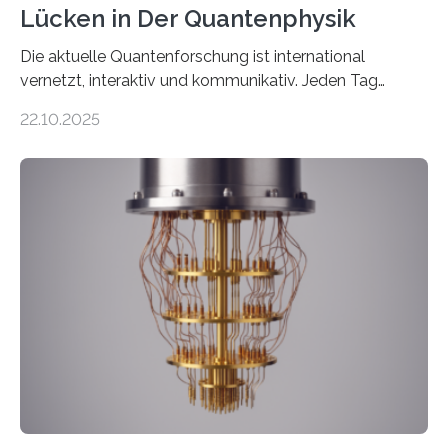
Lücken in Der Quantenphysik
Die aktuelle Quantenforschung ist international
vernetzt, interaktiv und kommunikativ. Jeden Tag
erscheinen etwa 100 neue Publikationen zum Thema –
22.10.2025
oft von Autor*innen, die eng zusammenarbeiten. Neue
Entwicklungen werden rasch aufgenommen, meist
innerhalb von wenigen Wochen, und innovative Ideen
werden schnell weiterentwickelt. Dies ist der Alltag in
der Forschung der Quantentheorie, die dieses Jahr 100
Jahre alt geworden ist, weshalb die UNESCO 2025 zum
Internationalen Jahr der Quantenwissenschaft und -
technologie ausgerufen hat. Doch nun hat eine
internationale Forschungsgruppe um den
Quantenphysiker…