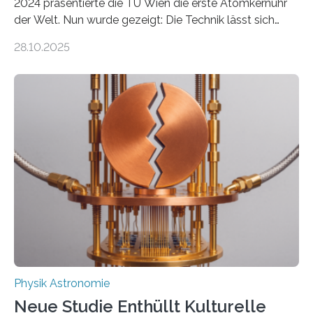
2024 präsentierte die TU Wien die erste Atomkernuhr
der Welt. Nun wurde gezeigt: Die Technik lässt sich
auch einsetzen, um ungelösten Fragen der
28.10.2025
fundamentalen Physik nachzugehen. Thorium-
Atomkerne lassen sich für ganz spezielle Präzisions-
Messungen verwenden. Das hatte man jahrzehntelang
vermutet, weltweit war nach den passenden
Atomkern-Zuständen gesucht worden, 2024 gelang
einem Team der TU Wien mit Unterstützung
internationaler Partner der entscheidende Durchbruch:
Der lange diskutierte Thorium-Kernübergang wurde
gefunden. Kurz darauf konnte man zeigen, dass sich
Thorium tatsächlich nutzen lässt, um hochpräzise…
Physik Astronomie
Neue Studie Enthüllt Kulturelle