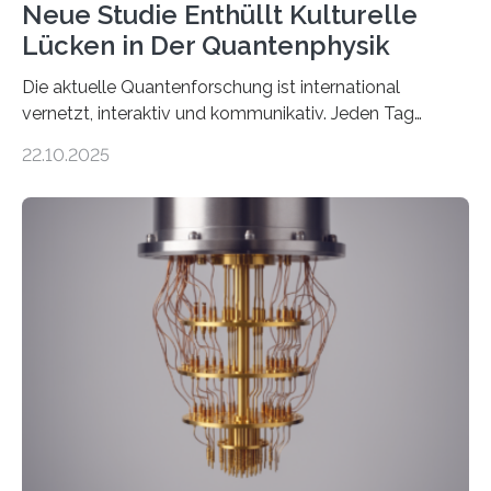
Neue Studie Enthüllt Kulturelle
Lücken in Der Quantenphysik
Die aktuelle Quantenforschung ist international
vernetzt, interaktiv und kommunikativ. Jeden Tag
erscheinen etwa 100 neue Publikationen zum Thema –
22.10.2025
oft von Autor*innen, die eng zusammenarbeiten. Neue
Entwicklungen werden rasch aufgenommen, meist
innerhalb von wenigen Wochen, und innovative Ideen
werden schnell weiterentwickelt. Dies ist der Alltag in
der Forschung der Quantentheorie, die dieses Jahr 100
Jahre alt geworden ist, weshalb die UNESCO 2025 zum
Internationalen Jahr der Quantenwissenschaft und -
technologie ausgerufen hat. Doch nun hat eine
internationale Forschungsgruppe um den
Quantenphysiker…