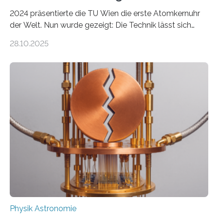
2024 präsentierte die TU Wien die erste Atomkernuhr
der Welt. Nun wurde gezeigt: Die Technik lässt sich
auch einsetzen, um ungelösten Fragen der
28.10.2025
fundamentalen Physik nachzugehen. Thorium-
Atomkerne lassen sich für ganz spezielle Präzisions-
Messungen verwenden. Das hatte man jahrzehntelang
vermutet, weltweit war nach den passenden
Atomkern-Zuständen gesucht worden, 2024 gelang
einem Team der TU Wien mit Unterstützung
internationaler Partner der entscheidende Durchbruch:
Der lange diskutierte Thorium-Kernübergang wurde
gefunden. Kurz darauf konnte man zeigen, dass sich
Thorium tatsächlich nutzen lässt, um hochpräzise…
Physik Astronomie