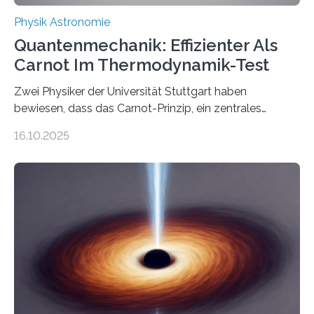
Physik Astronomie
Quantenmechanik: Effizienter Als
Carnot Im Thermodynamik-Test
Zwei Physiker der Universität Stuttgart haben
bewiesen, dass das Carnot-Prinzip, ein zentrales
Gesetz der Thermodynamik, nicht für Objekte in der
16.10.2025
Größenordnung von Atomen gilt, deren physikalische
Eigenschaften miteinander verknüpft sind (sogenannte
korrelierte Objekte). Diese Erkenntnis könnte zum
Beispiel die Entwicklung winziger, energieeffizienter
Quantenmotoren voranbringen. Das
Wissenschaftsjournal Science Advances veröffentlichte
die Herleitung. (DOI: 10.1126/sciadv.adw8462)
Verbrennungsmotoren oder Dampfturbinen sind
Wärmekraftmaschinen: Sie wandeln thermische
Energie in mechanische Bewegung um – oder anders
ausgedrückt, Wärme in Bewegung. In