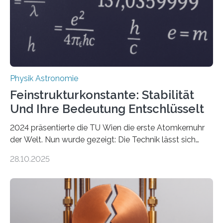
Physik Astronomie
Feinstrukturkonstante: Stabilität
Und Ihre Bedeutung Entschlüsselt
2024 präsentierte die TU Wien die erste Atomkernuhr
der Welt. Nun wurde gezeigt: Die Technik lässt sich
auch einsetzen, um ungelösten Fragen der
28.10.2025
fundamentalen Physik nachzugehen. Thorium-
Atomkerne lassen sich für ganz spezielle Präzisions-
Messungen verwenden. Das hatte man jahrzehntelang
vermutet, weltweit war nach den passenden
Atomkern-Zuständen gesucht worden, 2024 gelang