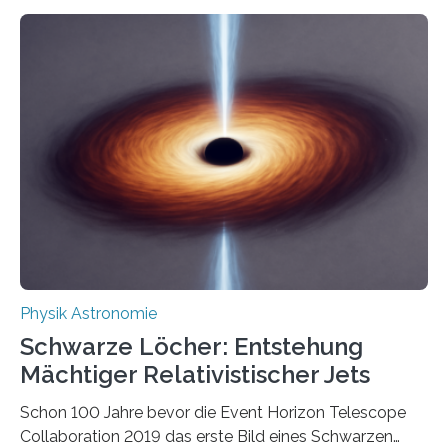
Eigenschaften miteinander verknüpft sind (sogenannte
korrelierte Objekte). Diese Erkenntnis könnte zum
Beispiel die Entwicklung winziger, energieeffizienter
Quantenmotoren voranbringen. Das
Wissenschaftsjournal Science Advances veröffentlichte
die Herleitung. (DOI: 10.1126/sciadv.adw8462)
Verbrennungsmotoren oder Dampfturbinen sind
Wärmekraftmaschinen: Sie wandeln thermische
Energie in mechanische Bewegung um – oder anders
ausgedrückt, Wärme in Bewegung. In
quantenmechanischen Experimenten ist es in den…
Physik Astronomie
Schwarze Löcher: Entstehung
Mächtiger Relativistischer Jets
Schon 100 Jahre bevor die Event Horizon Telescope
Collaboration 2019 das erste Bild eines Schwarzen