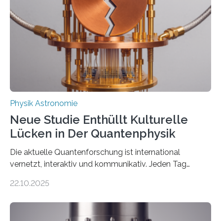
einem Team der TU Wien mit Unterstützung
internationaler Partner der entscheidende Durchbruch:
Der lange diskutierte Thorium-Kernübergang wurde
gefunden. Kurz darauf konnte man zeigen, dass sich
Thorium tatsächlich nutzen lässt, um hochpräzise…
Physik Astronomie
Neue Studie Enthüllt Kulturelle
Lücken in Der Quantenphysik
Die aktuelle Quantenforschung ist international
vernetzt, interaktiv und kommunikativ. Jeden Tag
erscheinen etwa 100 neue Publikationen zum Thema –
22.10.2025
oft von Autor*innen, die eng zusammenarbeiten. Neue
Entwicklungen werden rasch aufgenommen, meist
innerhalb von wenigen Wochen, und innovative Ideen