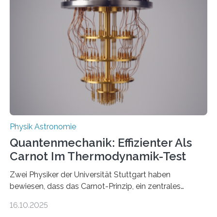
werden schnell weiterentwickelt. Dies ist der Alltag in
der Forschung der Quantentheorie, die dieses Jahr 100
Jahre alt geworden ist, weshalb die UNESCO 2025 zum
Internationalen Jahr der Quantenwissenschaft und -
technologie ausgerufen hat. Doch nun hat eine
internationale Forschungsgruppe um den
Quantenphysiker…
Physik Astronomie
Quantenmechanik: Effizienter Als
Carnot Im Thermodynamik-Test
Zwei Physiker der Universität Stuttgart haben
bewiesen, dass das Carnot-Prinzip, ein zentrales
Gesetz der Thermodynamik, nicht für Objekte in der
16.10.2025
Größenordnung von Atomen gilt, deren physikalische