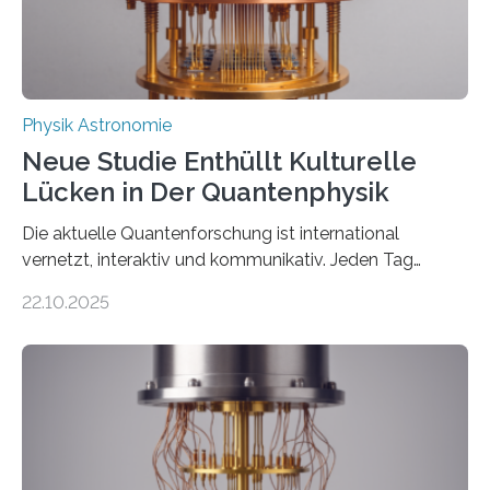
Thorium tatsächlich nutzen lässt, um hochpräzise…
Physik Astronomie
Neue Studie Enthüllt Kulturelle
Lücken in Der Quantenphysik
Die aktuelle Quantenforschung ist international
vernetzt, interaktiv und kommunikativ. Jeden Tag
erscheinen etwa 100 neue Publikationen zum Thema –
22.10.2025
oft von Autor*innen, die eng zusammenarbeiten. Neue
Entwicklungen werden rasch aufgenommen, meist
innerhalb von wenigen Wochen, und innovative Ideen
werden schnell weiterentwickelt. Dies ist der Alltag in
der Forschung der Quantentheorie, die dieses Jahr 100
Jahre alt geworden ist, weshalb die UNESCO 2025 zum
Internationalen Jahr der Quantenwissenschaft und -