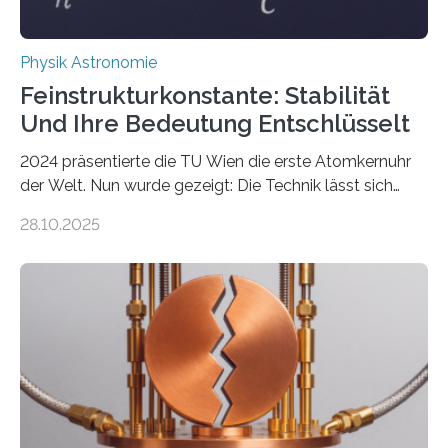
Physik Astronomie
Feinstrukturkonstante: Stabilität
Und Ihre Bedeutung Entschlüsselt
2024 präsentierte die TU Wien die erste Atomkernuhr
der Welt. Nun wurde gezeigt: Die Technik lässt sich
auch einsetzen, um ungelösten Fragen der
28.10.2025
fundamentalen Physik nachzugehen. Thorium-
Atomkerne lassen sich für ganz spezielle Präzisions-
Messungen verwenden. Das hatte man jahrzehntelang
vermutet, weltweit war nach den passenden
Atomkern-Zuständen gesucht worden, 2024 gelang
einem Team der TU Wien mit Unterstützung
internationaler Partner der entscheidende Durchbruch:
Der lange diskutierte Thorium-Kernübergang wurde
gefunden. Kurz darauf konnte man zeigen, dass sich