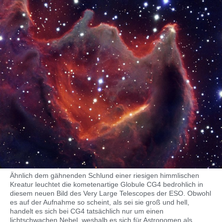
Ähnlich dem gähnenden Schlund einer riesigen himmlischen
Kreatur leuchtet die kometenartige Globule CG4 bedrohlich in
diesem neuen Bild des Very Large Telescopes der ESO. Obwohl
es auf der Aufnahme so scheint, als sei sie groß und hell,
handelt es sich bei CG4 tatsächlich nur um einen
lichtschwachen Nebel, weshalb es sich für Astronomen als