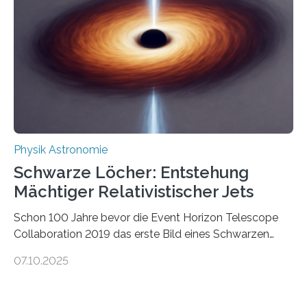
Wissenschaftsjournal Science Advances veröffentlichte
die Herleitung. (DOI: 10.1126/sciadv.adw8462)
Verbrennungsmotoren oder Dampfturbinen sind
Wärmekraftmaschinen: Sie wandeln thermische
Energie in mechanische Bewegung um – oder anders
ausgedrückt, Wärme in Bewegung. In
quantenmechanischen Experimenten ist es in den…
Physik Astronomie
Schwarze Löcher: Entstehung
Mächtiger Relativistischer Jets
Schon 100 Jahre bevor die Event Horizon Telescope
Collaboration 2019 das erste Bild eines Schwarzen
Lochs – im Herzen der Galaxie M87 – veröffentlichte,
07.10.2025
hatte der Astronom Heber Curtis einen seltsamen
Strahl entdeckt, der aus dem Zentrum der Galaxie
herauszeigt. Heute ist bekannt, dass es sich um den Jet