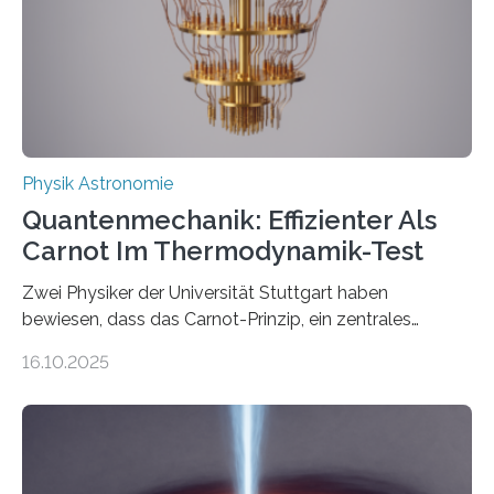
technologie ausgerufen hat. Doch nun hat eine
internationale Forschungsgruppe um den
Quantenphysiker…
Physik Astronomie
Quantenmechanik: Effizienter Als
Carnot Im Thermodynamik-Test
Zwei Physiker der Universität Stuttgart haben
bewiesen, dass das Carnot-Prinzip, ein zentrales
Gesetz der Thermodynamik, nicht für Objekte in der
16.10.2025
Größenordnung von Atomen gilt, deren physikalische
Eigenschaften miteinander verknüpft sind (sogenannte
korrelierte Objekte). Diese Erkenntnis könnte zum
Beispiel die Entwicklung winziger, energieeffizienter
Quantenmotoren voranbringen. Das