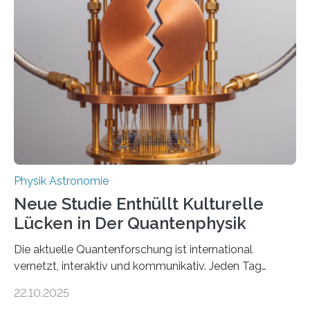
vermutet, weltweit war nach den passenden
Atomkern-Zuständen gesucht worden, 2024 gelang
einem Team der TU Wien mit Unterstützung
internationaler Partner der entscheidende Durchbruch:
Der lange diskutierte Thorium-Kernübergang wurde
gefunden. Kurz darauf konnte man zeigen, dass sich
Thorium tatsächlich nutzen lässt, um hochpräzise…
Physik Astronomie
Neue Studie Enthüllt Kulturelle
Lücken in Der Quantenphysik
Die aktuelle Quantenforschung ist international
vernetzt, interaktiv und kommunikativ. Jeden Tag
erscheinen etwa 100 neue Publikationen zum Thema –
22.10.2025
oft von Autor*innen, die eng zusammenarbeiten. Neue