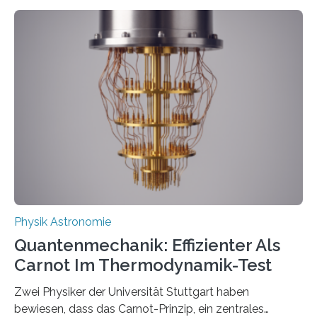
Entwicklungen werden rasch aufgenommen, meist
innerhalb von wenigen Wochen, und innovative Ideen
werden schnell weiterentwickelt. Dies ist der Alltag in
der Forschung der Quantentheorie, die dieses Jahr 100
Jahre alt geworden ist, weshalb die UNESCO 2025 zum
Internationalen Jahr der Quantenwissenschaft und -
technologie ausgerufen hat. Doch nun hat eine
internationale Forschungsgruppe um den
Quantenphysiker…
Physik Astronomie
Quantenmechanik: Effizienter Als
Carnot Im Thermodynamik-Test
Zwei Physiker der Universität Stuttgart haben
bewiesen, dass das Carnot-Prinzip, ein zentrales