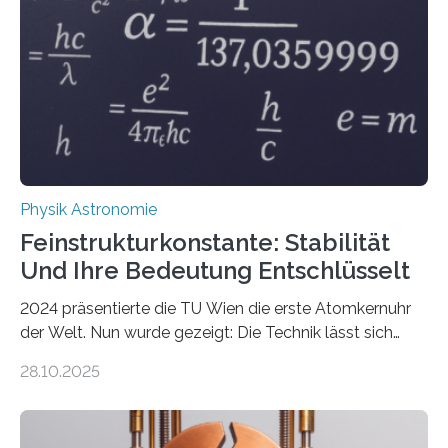
Physik Astronomie
Feinstrukturkonstante: Stabilität
Und Ihre Bedeutung Entschlüsselt
2024 präsentierte die TU Wien die erste Atomkernuhr
der Welt. Nun wurde gezeigt: Die Technik lässt sich
auch einsetzen, um ungelösten Fragen der
28.10.2025
fundamentalen Physik nachzugehen. Thorium-
Atomkerne lassen sich für ganz spezielle Präzisions-
Messungen verwenden. Das hatte man jahrzehntelang