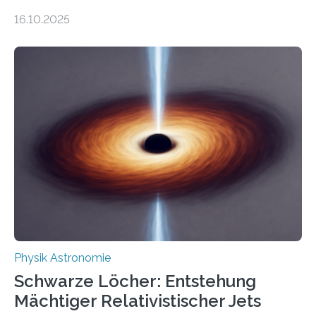
Gesetz der Thermodynamik, nicht für Objekte in der
16.10.2025
Größenordnung von Atomen gilt, deren physikalische
Eigenschaften miteinander verknüpft sind (sogenannte
korrelierte Objekte). Diese Erkenntnis könnte zum
Beispiel die Entwicklung winziger, energieeffizienter
Quantenmotoren voranbringen. Das
Wissenschaftsjournal Science Advances veröffentlichte
die Herleitung. (DOI: 10.1126/sciadv.adw8462)
Verbrennungsmotoren oder Dampfturbinen sind
Wärmekraftmaschinen: Sie wandeln thermische
Energie in mechanische Bewegung um – oder anders
ausgedrückt, Wärme in Bewegung. In
quantenmechanischen Experimenten ist es in den…
Physik Astronomie
Schwarze Löcher: Entstehung
Mächtiger Relativistischer Jets