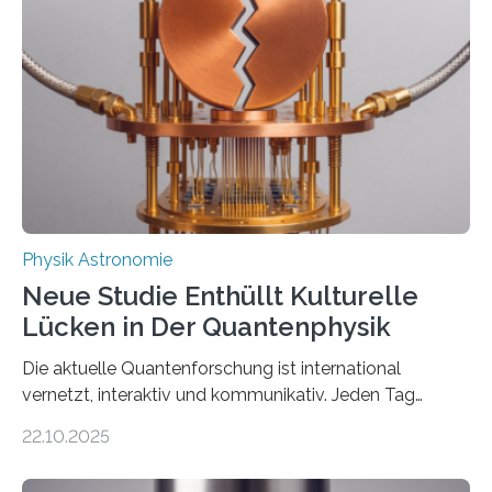
Atomkern-Zuständen gesucht worden, 2024 gelang
einem Team der TU Wien mit Unterstützung
internationaler Partner der entscheidende Durchbruch:
Der lange diskutierte Thorium-Kernübergang wurde
gefunden. Kurz darauf konnte man zeigen, dass sich
Thorium tatsächlich nutzen lässt, um hochpräzise…
Physik Astronomie
Neue Studie Enthüllt Kulturelle
Lücken in Der Quantenphysik
Die aktuelle Quantenforschung ist international
vernetzt, interaktiv und kommunikativ. Jeden Tag
erscheinen etwa 100 neue Publikationen zum Thema –
22.10.2025
oft von Autor*innen, die eng zusammenarbeiten. Neue
Entwicklungen werden rasch aufgenommen, meist