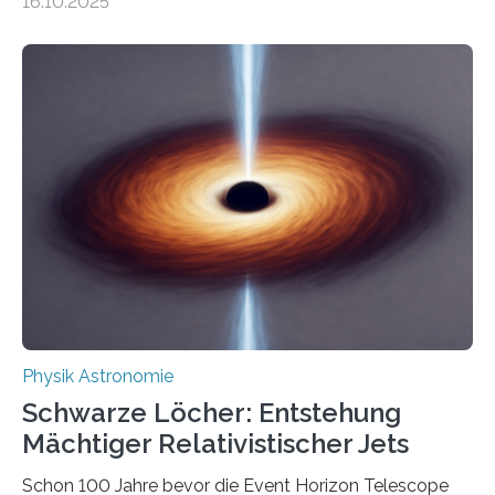
16.10.2025
Größenordnung von Atomen gilt, deren physikalische
Eigenschaften miteinander verknüpft sind (sogenannte
korrelierte Objekte). Diese Erkenntnis könnte zum
Beispiel die Entwicklung winziger, energieeffizienter
Quantenmotoren voranbringen. Das
Wissenschaftsjournal Science Advances veröffentlichte
die Herleitung. (DOI: 10.1126/sciadv.adw8462)
Verbrennungsmotoren oder Dampfturbinen sind
Wärmekraftmaschinen: Sie wandeln thermische
Energie in mechanische Bewegung um – oder anders
ausgedrückt, Wärme in Bewegung. In
quantenmechanischen Experimenten ist es in den…
Physik Astronomie
Schwarze Löcher: Entstehung
Mächtiger Relativistischer Jets
Schon 100 Jahre bevor die Event Horizon Telescope