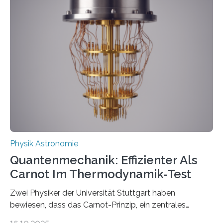
innerhalb von wenigen Wochen, und innovative Ideen
werden schnell weiterentwickelt. Dies ist der Alltag in
der Forschung der Quantentheorie, die dieses Jahr 100
Jahre alt geworden ist, weshalb die UNESCO 2025 zum
Internationalen Jahr der Quantenwissenschaft und -
technologie ausgerufen hat. Doch nun hat eine
internationale Forschungsgruppe um den
Quantenphysiker…
Physik Astronomie
Quantenmechanik: Effizienter Als
Carnot Im Thermodynamik-Test
Zwei Physiker der Universität Stuttgart haben
bewiesen, dass das Carnot-Prinzip, ein zentrales
Gesetz der Thermodynamik, nicht für Objekte in der