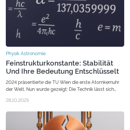
Physik Astronomie
Feinstrukturkonstante: Stabilität
Und Ihre Bedeutung Entschlüsselt
2024 präsentierte die TU Wien die erste Atomkernuhr
der Welt. Nun wurde gezeigt: Die Technik lässt sich
auch einsetzen, um ungelösten Fragen der
28.10.2025
fundamentalen Physik nachzugehen. Thorium-
Atomkerne lassen sich für ganz spezielle Präzisions-
Messungen verwenden. Das hatte man jahrzehntelang
vermutet, weltweit war nach den passenden