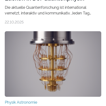
Die aktuelle Quantenforschung ist international
vernetzt, interaktiv und kommunikativ. Jeden Tag
erscheinen etwa 100 neue Publikationen zum Thema –
22.10.2025
oft von Autor*innen, die eng zusammenarbeiten. Neue
Entwicklungen werden rasch aufgenommen, meist
innerhalb von wenigen Wochen, und innovative Ideen
werden schnell weiterentwickelt. Dies ist der Alltag in
der Forschung der Quantentheorie, die dieses Jahr 100
Jahre alt geworden ist, weshalb die UNESCO 2025 zum
Internationalen Jahr der Quantenwissenschaft und -
technologie ausgerufen hat. Doch nun hat eine
internationale Forschungsgruppe um den
Quantenphysiker…
Physik Astronomie