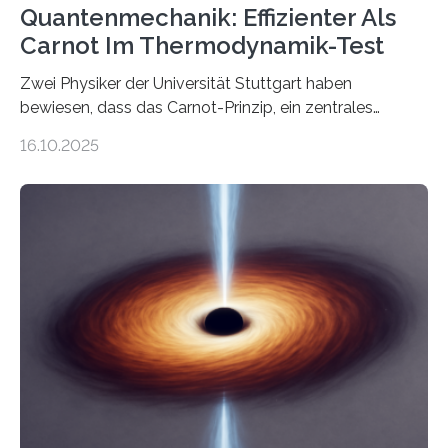
Quantenmechanik: Effizienter Als
Carnot Im Thermodynamik-Test
Zwei Physiker der Universität Stuttgart haben
bewiesen, dass das Carnot-Prinzip, ein zentrales
Gesetz der Thermodynamik, nicht für Objekte in der
16.10.2025
Größenordnung von Atomen gilt, deren physikalische
Eigenschaften miteinander verknüpft sind (sogenannte
korrelierte Objekte). Diese Erkenntnis könnte zum
Beispiel die Entwicklung winziger, energieeffizienter
Quantenmotoren voranbringen. Das
Wissenschaftsjournal Science Advances veröffentlichte
die Herleitung. (DOI: 10.1126/sciadv.adw8462)
Verbrennungsmotoren oder Dampfturbinen sind
Wärmekraftmaschinen: Sie wandeln thermische
Energie in mechanische Bewegung um – oder anders
ausgedrückt, Wärme in Bewegung. In
quantenmechanischen Experimenten ist es in den…