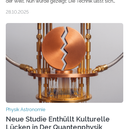
der Welt. Nun wurde gezeigt: Die Technik lässt sich
auch einsetzen, um ungelösten Fragen der
28.10.2025
fundamentalen Physik nachzugehen. Thorium-
Atomkerne lassen sich für ganz spezielle Präzisions-
Messungen verwenden. Das hatte man jahrzehntelang
vermutet, weltweit war nach den passenden
Atomkern-Zuständen gesucht worden, 2024 gelang
einem Team der TU Wien mit Unterstützung
internationaler Partner der entscheidende Durchbruch:
Der lange diskutierte Thorium-Kernübergang wurde
gefunden. Kurz darauf konnte man zeigen, dass sich
Thorium tatsächlich nutzen lässt, um hochpräzise…
Physik Astronomie
Neue Studie Enthüllt Kulturelle
Lücken in Der Quantenphysik