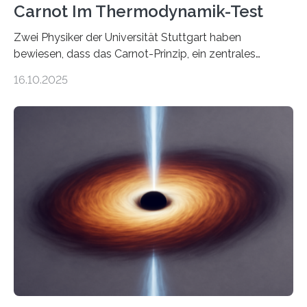
Carnot Im Thermodynamik-Test
Zwei Physiker der Universität Stuttgart haben
bewiesen, dass das Carnot-Prinzip, ein zentrales
Gesetz der Thermodynamik, nicht für Objekte in der
16.10.2025
Größenordnung von Atomen gilt, deren physikalische
Eigenschaften miteinander verknüpft sind (sogenannte
korrelierte Objekte). Diese Erkenntnis könnte zum
Beispiel die Entwicklung winziger, energieeffizienter
Quantenmotoren voranbringen. Das
Wissenschaftsjournal Science Advances veröffentlichte
die Herleitung. (DOI: 10.1126/sciadv.adw8462)
Verbrennungsmotoren oder Dampfturbinen sind
Wärmekraftmaschinen: Sie wandeln thermische
Energie in mechanische Bewegung um – oder anders
ausgedrückt, Wärme in Bewegung. In
quantenmechanischen Experimenten ist es in den…