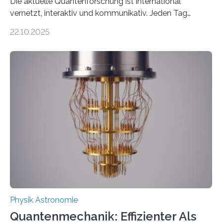
Die aktuelle Quantenforschung ist international
vernetzt, interaktiv und kommunikativ. Jeden Tag
erscheinen etwa 100 neue Publikationen zum Thema –
22.10.2025
oft von Autor*innen, die eng zusammenarbeiten. Neue
Entwicklungen werden rasch aufgenommen, meist
innerhalb von wenigen Wochen, und innovative Ideen
werden schnell weiterentwickelt. Dies ist der Alltag in
der Forschung der Quantentheorie, die dieses Jahr 100
Jahre alt geworden ist, weshalb die UNESCO 2025 zum
Internationalen Jahr der Quantenwissenschaft und -
technologie ausgerufen hat. Doch nun hat eine
internationale Forschungsgruppe um den
Quantenphysiker…
Physik Astronomie
Quantenmechanik: Effizienter Als