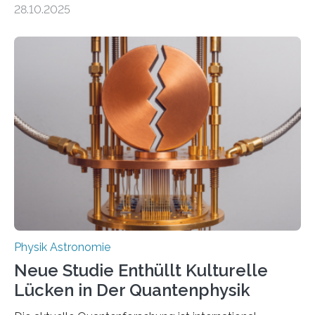
28.10.2025
fundamentalen Physik nachzugehen. Thorium-
Atomkerne lassen sich für ganz spezielle Präzisions-
Messungen verwenden. Das hatte man jahrzehntelang
vermutet, weltweit war nach den passenden
Atomkern-Zuständen gesucht worden, 2024 gelang
einem Team der TU Wien mit Unterstützung
internationaler Partner der entscheidende Durchbruch:
Der lange diskutierte Thorium-Kernübergang wurde
gefunden. Kurz darauf konnte man zeigen, dass sich
Thorium tatsächlich nutzen lässt, um hochpräzise…
Physik Astronomie
Neue Studie Enthüllt Kulturelle
Lücken in Der Quantenphysik