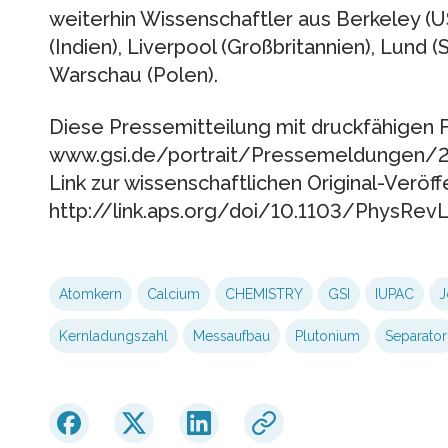
weiterhin Wissenschaftler aus Berkeley (US
(Indien), Liverpool (Großbritannien), Lun
Warschau (Polen).
Diese Pressemitteilung mit druckfähigen Fo
www.gsi.de/portrait/Pressemeldungen/
Link zur wissenschaftlichen Original-Veröff
http://link.aps.org/doi/10.1103/PhysRev
Atomkern
Calcium
CHEMISTRY
GSI
IUPAC
J
Kernladungszahl
Messaufbau
Plutonium
Separator