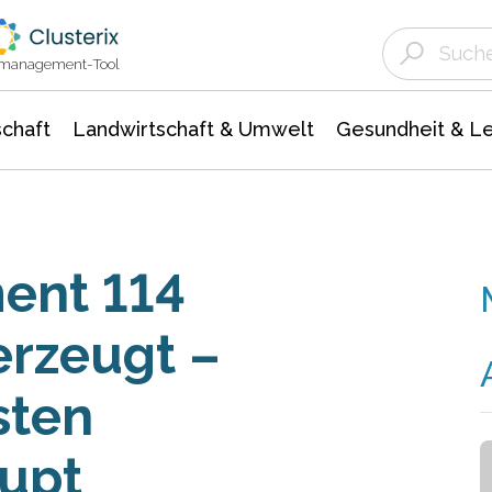
Landwirtschaft & Umwelt
Gesundheit &
Agrar- Forstwissenschaften
Unternehmensmeldungen
Biowissenschafte
Ökologie Umwelt- Naturschutz
ktmanagement-Tool
chaft
Landwirtschaft & Umwelt
Gesundheit & L
ent 114
erzeugt –
sten
upt