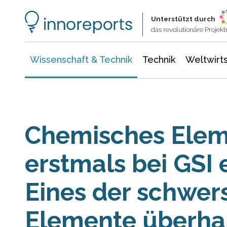
Wissenschaft & Technik
Informationstechnologie
Energie & Elektrotechnik
Unterstützt durch
das revolutionäre Proje
Wissenschaft & Technik
Technik
Weltwirts
Chemisches Elem
erstmals bei GSI 
Eines der schwer
Elemente überha