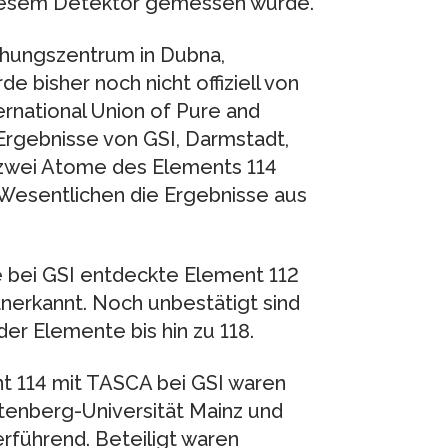
diesem Detektor gemessen wurde.
chungszentrum in Dubna,
 bisher noch nicht offiziell von
rnational Union of Pure and
Ergebnisse von GSI, Darmstadt,
h zwei Atome des Elements 114
Wesentlichen die Ergebnisse aus
e bei GSI entdeckte Element 112
 anerkannt. Noch unbestätigt sind
er Elemente bis hin zu 118.
 114 mit TASCA bei GSI waren
tenberg-Universität Mainz und
rführend. Beteiligt waren