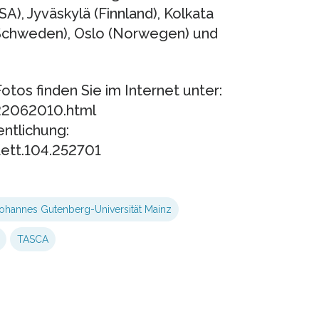
A), Jyväskylä (Finnland), Kolkata
d (Schweden), Oslo (Norwegen) und
tos finden Sie im Internet unter:
22062010.html
entlichung:
Lett.104.252701
ohannes Gutenberg-Universität Mainz
TASCA