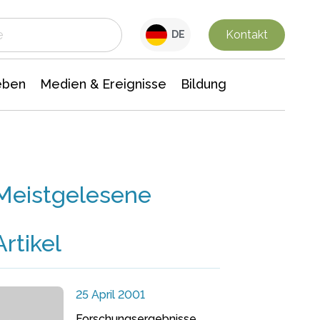
 Leben
Medien & Ereignisse
Interdisziplinäre Forschung
Veranstaltungsnachrichten
n Chemie
Gesellschaftswissenschaften
Kontakt
DE
eben
Medien & Ereignisse
Bildung
Meistgelesene
Artikel
25 April 2001
Forschungsergebnisse