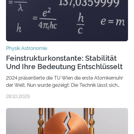
Physik Astronomie
Feinstrukturkonstante: Stabilität
Und Ihre Bedeutung Entschlüsselt
2024 präsentierte die TU Wien die erste Atomkernuhr
der Welt. Nun wurde gezeigt: Die Technik lässt sich
auch einsetzen, um ungelösten Fragen der
28.10.2025
fundamentalen Physik nachzugehen. Thorium-
Atomkerne lassen sich für ganz spezielle Präzisions-
Messungen verwenden. Das hatte man jahrzehntelang
vermutet, weltweit war nach den passenden
Atomkern-Zuständen gesucht worden, 2024 gelang