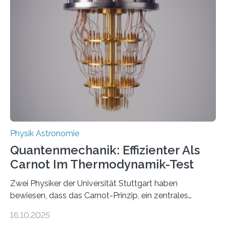
werden schnell weiterentwickelt. Dies ist der Alltag in
der Forschung der Quantentheorie, die dieses Jahr 100
Jahre alt geworden ist, weshalb die UNESCO 2025 zum
Internationalen Jahr der Quantenwissenschaft und -
technologie ausgerufen hat. Doch nun hat eine
internationale Forschungsgruppe um den
Quantenphysiker…
Physik Astronomie
Quantenmechanik: Effizienter Als
Carnot Im Thermodynamik-Test
Zwei Physiker der Universität Stuttgart haben
bewiesen, dass das Carnot-Prinzip, ein zentrales
Gesetz der Thermodynamik, nicht für Objekte in der
16.10.2025
Größenordnung von Atomen gilt, deren physikalische