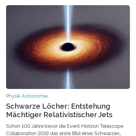
Eigenschaften miteinander verknüpft sind (sogenannte
korrelierte Objekte). Diese Erkenntnis könnte zum
Beispiel die Entwicklung winziger, energieeffizienter
Quantenmotoren voranbringen. Das
Wissenschaftsjournal Science Advances veröffentlichte
die Herleitung. (DOI: 10.1126/sciadv.adw8462)
Verbrennungsmotoren oder Dampfturbinen sind
Wärmekraftmaschinen: Sie wandeln thermische
Energie in mechanische Bewegung um – oder anders
ausgedrückt, Wärme in Bewegung. In
quantenmechanischen Experimenten ist es in den…
Physik Astronomie
Schwarze Löcher: Entstehung
Mächtiger Relativistischer Jets
Schon 100 Jahre bevor die Event Horizon Telescope
Collaboration 2019 das erste Bild eines Schwarzen