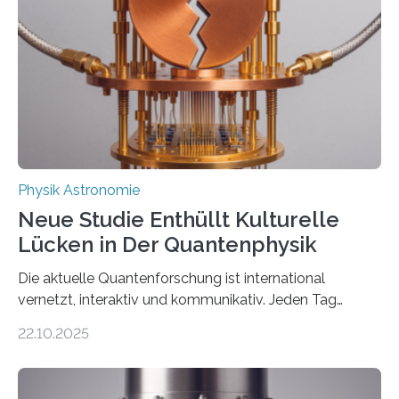
einem Team der TU Wien mit Unterstützung
internationaler Partner der entscheidende Durchbruch:
Der lange diskutierte Thorium-Kernübergang wurde
gefunden. Kurz darauf konnte man zeigen, dass sich
Thorium tatsächlich nutzen lässt, um hochpräzise…
Physik Astronomie
Neue Studie Enthüllt Kulturelle
Lücken in Der Quantenphysik
Die aktuelle Quantenforschung ist international
vernetzt, interaktiv und kommunikativ. Jeden Tag
erscheinen etwa 100 neue Publikationen zum Thema –
22.10.2025
oft von Autor*innen, die eng zusammenarbeiten. Neue
Entwicklungen werden rasch aufgenommen, meist
innerhalb von wenigen Wochen, und innovative Ideen