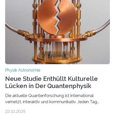
vermutet, weltweit war nach den passenden
Atomkern-Zuständen gesucht worden, 2024 gelang
einem Team der TU Wien mit Unterstützung
internationaler Partner der entscheidende Durchbruch:
Der lange diskutierte Thorium-Kernübergang wurde
gefunden. Kurz darauf konnte man zeigen, dass sich
Thorium tatsächlich nutzen lässt, um hochpräzise…
Physik Astronomie
Neue Studie Enthüllt Kulturelle
Lücken in Der Quantenphysik
Die aktuelle Quantenforschung ist international
vernetzt, interaktiv und kommunikativ. Jeden Tag
erscheinen etwa 100 neue Publikationen zum Thema –
22.10.2025
oft von Autor*innen, die eng zusammenarbeiten. Neue