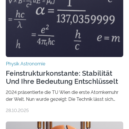
Physik Astronomie
Feinstrukturkonstante: Stabilität
Und Ihre Bedeutung Entschlüsselt
2024 präsentierte die TU Wien die erste Atomkernuhr
der Welt. Nun wurde gezeigt: Die Technik lässt sich
auch einsetzen, um ungelösten Fragen der
28.10.2025
fundamentalen Physik nachzugehen. Thorium-
Atomkerne lassen sich für ganz spezielle Präzisions-
Messungen verwenden. Das hatte man jahrzehntelang