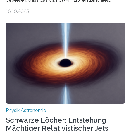
bewiesen, dass das Carnot-Prinzip, ein zentrales
Gesetz der Thermodynamik, nicht für Objekte in der
16.10.2025
Größenordnung von Atomen gilt, deren physikalische
Eigenschaften miteinander verknüpft sind (sogenannte
korrelierte Objekte). Diese Erkenntnis könnte zum
Beispiel die Entwicklung winziger, energieeffizienter
Quantenmotoren voranbringen. Das
Wissenschaftsjournal Science Advances veröffentlichte
die Herleitung. (DOI: 10.1126/sciadv.adw8462)
Verbrennungsmotoren oder Dampfturbinen sind
Wärmekraftmaschinen: Sie wandeln thermische
Energie in mechanische Bewegung um – oder anders
ausgedrückt, Wärme in Bewegung. In
quantenmechanischen Experimenten ist es in den…
Physik Astronomie
Schwarze Löcher: Entstehung
Mächtiger Relativistischer Jets