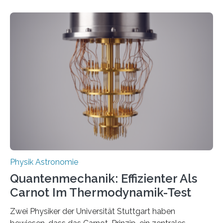
Entwicklungen werden rasch aufgenommen, meist
innerhalb von wenigen Wochen, und innovative Ideen
werden schnell weiterentwickelt. Dies ist der Alltag in
der Forschung der Quantentheorie, die dieses Jahr 100
Jahre alt geworden ist, weshalb die UNESCO 2025 zum
Internationalen Jahr der Quantenwissenschaft und -
technologie ausgerufen hat. Doch nun hat eine
internationale Forschungsgruppe um den
Quantenphysiker…
Physik Astronomie
Quantenmechanik: Effizienter Als
Carnot Im Thermodynamik-Test
Zwei Physiker der Universität Stuttgart haben