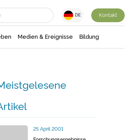
 Leben
Medien & Ereignisse
Interdisziplinäre Forschung
Veranstaltungsnachrichten
n Chemie
Gesellschaftswissenschaften
Kontakt
DE
eben
Medien & Ereignisse
Bildung
Meistgelesene
Artikel
25 April 2001
Forschungsergebnisse