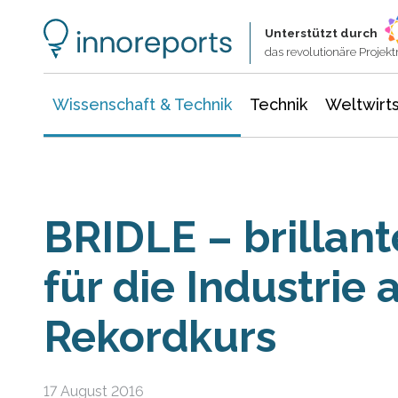
Wissenschaft & Technik
Informationstechnologie
Energie & Elektrotechnik
Unterstützt durch
das revolutionäre Proje
Wissenschaft & Technik
Technik
Weltwirts
BRIDLE – brillan
für die Industrie 
Rekordkurs
17 August 2016