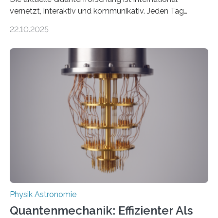
vernetzt, interaktiv und kommunikativ. Jeden Tag
erscheinen etwa 100 neue Publikationen zum Thema –
22.10.2025
oft von Autor*innen, die eng zusammenarbeiten. Neue
Entwicklungen werden rasch aufgenommen, meist
innerhalb von wenigen Wochen, und innovative Ideen
werden schnell weiterentwickelt. Dies ist der Alltag in
der Forschung der Quantentheorie, die dieses Jahr 100
Jahre alt geworden ist, weshalb die UNESCO 2025 zum
Internationalen Jahr der Quantenwissenschaft und -
technologie ausgerufen hat. Doch nun hat eine
internationale Forschungsgruppe um den
Quantenphysiker…
Physik Astronomie
Quantenmechanik: Effizienter Als