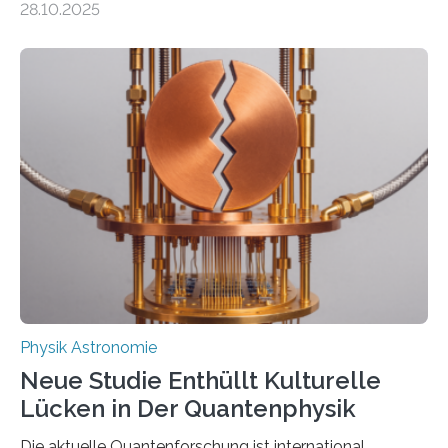
28.10.2025
fundamentalen Physik nachzugehen. Thorium-
Atomkerne lassen sich für ganz spezielle Präzisions-
Messungen verwenden. Das hatte man jahrzehntelang
vermutet, weltweit war nach den passenden
Atomkern-Zuständen gesucht worden, 2024 gelang
einem Team der TU Wien mit Unterstützung
internationaler Partner der entscheidende Durchbruch:
Der lange diskutierte Thorium-Kernübergang wurde
gefunden. Kurz darauf konnte man zeigen, dass sich
Thorium tatsächlich nutzen lässt, um hochpräzise…
Physik Astronomie
Neue Studie Enthüllt Kulturelle
Lücken in Der Quantenphysik
Die aktuelle Quantenforschung ist international