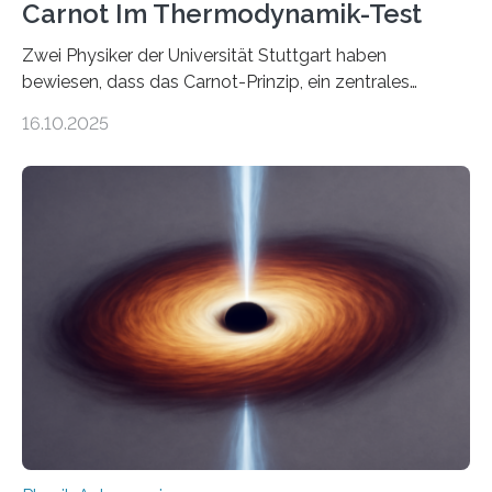
Carnot Im Thermodynamik-Test
Zwei Physiker der Universität Stuttgart haben
bewiesen, dass das Carnot-Prinzip, ein zentrales
Gesetz der Thermodynamik, nicht für Objekte in der
16.10.2025
Größenordnung von Atomen gilt, deren physikalische
Eigenschaften miteinander verknüpft sind (sogenannte
korrelierte Objekte). Diese Erkenntnis könnte zum
Beispiel die Entwicklung winziger, energieeffizienter
Quantenmotoren voranbringen. Das
Wissenschaftsjournal Science Advances veröffentlichte
die Herleitung. (DOI: 10.1126/sciadv.adw8462)
Verbrennungsmotoren oder Dampfturbinen sind
Wärmekraftmaschinen: Sie wandeln thermische
Energie in mechanische Bewegung um – oder anders
ausgedrückt, Wärme in Bewegung. In
quantenmechanischen Experimenten ist es in den…