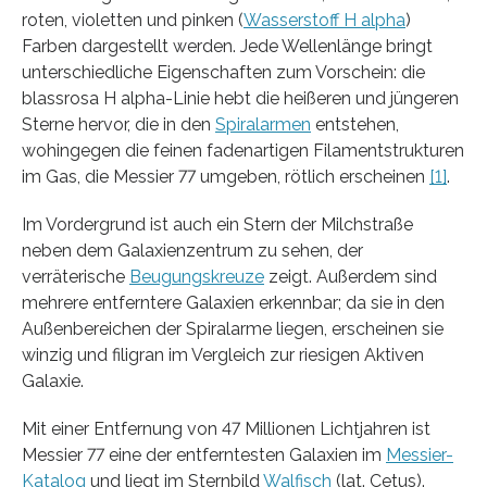
roten, violetten und pinken (
Wasserstoff H alpha
)
Farben dargestellt werden. Jede Wellenlänge bringt
unterschiedliche Eigenschaften zum Vorschein: die
blassrosa H alpha-Linie hebt die heißeren und jüngeren
Sterne hervor, die in den
Spiralarmen
entstehen,
wohingegen die feinen fadenartigen Filamentstrukturen
im Gas, die Messier 77 umgeben, rötlich erscheinen
[1]
.
Im Vordergrund ist auch ein Stern der Milchstraße
neben dem Galaxienzentrum zu sehen, der
verräterische
Beugungskreuze
zeigt. Außerdem sind
mehrere entferntere Galaxien erkennbar; da sie in den
Außenbereichen der Spiralarme liegen, erscheinen sie
winzig und filigran im Vergleich zur riesigen Aktiven
Galaxie.
Mit einer Entfernung von 47 Millionen Lichtjahren ist
Messier 77 eine der entferntesten Galaxien im
Messier-
Katalog
und liegt im Sternbild
Walfisch
(lat. Cetus).