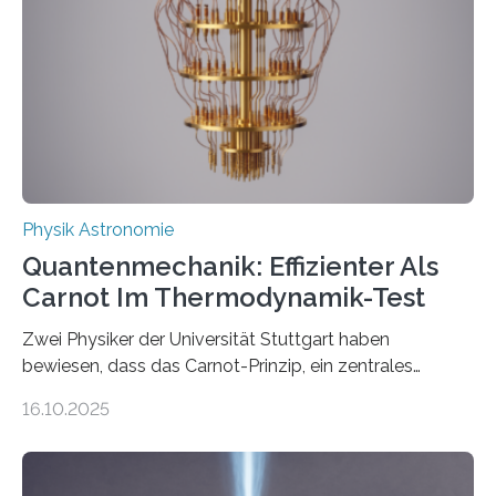
Internationalen Jahr der Quantenwissenschaft und -
technologie ausgerufen hat. Doch nun hat eine
internationale Forschungsgruppe um den
Quantenphysiker…
Physik Astronomie
Quantenmechanik: Effizienter Als
Carnot Im Thermodynamik-Test
Zwei Physiker der Universität Stuttgart haben
bewiesen, dass das Carnot-Prinzip, ein zentrales
Gesetz der Thermodynamik, nicht für Objekte in der
16.10.2025
Größenordnung von Atomen gilt, deren physikalische
Eigenschaften miteinander verknüpft sind (sogenannte
korrelierte Objekte). Diese Erkenntnis könnte zum