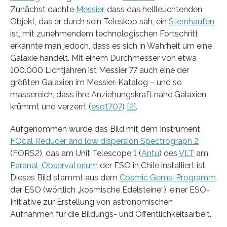
Zunächst dachte
Messier
, dass das hellleuchtenden
Objekt, das er durch sein Teleskop sah, ein
Sternhaufen
ist, mit zunehmendem technologischen Fortschritt
erkannte man jedoch, dass es sich in Wahrheit um eine
Galaxie handelt. Mit einem Durchmesser von etwa
100.000 Lichtjahren ist Messier 77 auch eine der
größten Galaxien im Messier-Katalog – und so
massereich, dass ihre Anziehungskraft nahe Galaxien
krümmt und verzerrt (
eso1707
)
[2]
.
Aufgenommen wurde das Bild mit dem Instrument
FOcal Reducer and low dispersion Spectrograph 2
(FORS2), das am Unit Telescope 1 (
Antu
) des
VLT
am
Paranal-Observatorium
der ESO in Chile installiert ist.
Dieses Bild stammt aus dem
Cosmic Gems-Programm
der ESO (wörtlich „kosmische Edelsteine“), einer ESO-
Initiative zur Erstellung von astronomischen
Aufnahmen für die Bildungs- und Öffentlichkeitsarbeit.