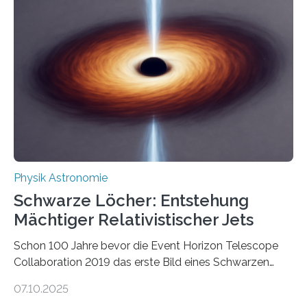
Beispiel die Entwicklung winziger, energieeffizienter
Quantenmotoren voranbringen. Das
Wissenschaftsjournal Science Advances veröffentlichte
die Herleitung. (DOI: 10.1126/sciadv.adw8462)
Verbrennungsmotoren oder Dampfturbinen sind
Wärmekraftmaschinen: Sie wandeln thermische
Energie in mechanische Bewegung um – oder anders
ausgedrückt, Wärme in Bewegung. In
quantenmechanischen Experimenten ist es in den…
Physik Astronomie
Schwarze Löcher: Entstehung
Mächtiger Relativistischer Jets
Schon 100 Jahre bevor die Event Horizon Telescope
Collaboration 2019 das erste Bild eines Schwarzen
Lochs – im Herzen der Galaxie M87 – veröffentlichte,
07.10.2025
hatte der Astronom Heber Curtis einen seltsamen