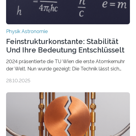
Physik Astronomie
Feinstrukturkonstante: Stabilität
Und Ihre Bedeutung Entschlüsselt
2024 präsentierte die TU Wien die erste Atomkernuhr
der Welt. Nun wurde gezeigt: Die Technik lässt sich
auch einsetzen, um ungelösten Fragen der
28.10.2025
fundamentalen Physik nachzugehen. Thorium-
Atomkerne lassen sich für ganz spezielle Präzisions-
Messungen verwenden. Das hatte man jahrzehntelang
vermutet, weltweit war nach den passenden
Atomkern-Zuständen gesucht worden, 2024 gelang
einem Team der TU Wien mit Unterstützung
internationaler Partner der entscheidende Durchbruch:
Der lange diskutierte Thorium-Kernübergang wurde