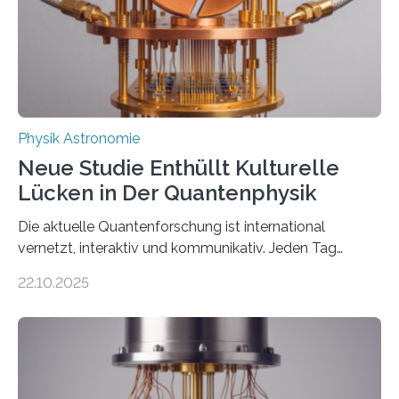
gefunden. Kurz darauf konnte man zeigen, dass sich
Thorium tatsächlich nutzen lässt, um hochpräzise…
Physik Astronomie
Neue Studie Enthüllt Kulturelle
Lücken in Der Quantenphysik
Die aktuelle Quantenforschung ist international
vernetzt, interaktiv und kommunikativ. Jeden Tag
erscheinen etwa 100 neue Publikationen zum Thema –
22.10.2025
oft von Autor*innen, die eng zusammenarbeiten. Neue
Entwicklungen werden rasch aufgenommen, meist
innerhalb von wenigen Wochen, und innovative Ideen
werden schnell weiterentwickelt. Dies ist der Alltag in
der Forschung der Quantentheorie, die dieses Jahr 100
Jahre alt geworden ist, weshalb die UNESCO 2025 zum