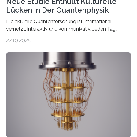
Neue Studie Enthüllt Kulturelle
Lücken in Der Quantenphysik
Die aktuelle Quantenforschung ist international
vernetzt, interaktiv und kommunikativ. Jeden Tag
erscheinen etwa 100 neue Publikationen zum Thema –
22.10.2025
oft von Autor*innen, die eng zusammenarbeiten. Neue
Entwicklungen werden rasch aufgenommen, meist
innerhalb von wenigen Wochen, und innovative Ideen
werden schnell weiterentwickelt. Dies ist der Alltag in
der Forschung der Quantentheorie, die dieses Jahr 100
Jahre alt geworden ist, weshalb die UNESCO 2025 zum
Internationalen Jahr der Quantenwissenschaft und -
technologie ausgerufen hat. Doch nun hat eine
internationale Forschungsgruppe um den
Quantenphysiker…