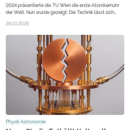
2024 präsentierte die TU Wien die erste Atomkernuhr
der Welt. Nun wurde gezeigt: Die Technik lässt sich
auch einsetzen, um ungelösten Fragen der
28.10.2025
fundamentalen Physik nachzugehen. Thorium-
Atomkerne lassen sich für ganz spezielle Präzisions-
Messungen verwenden. Das hatte man jahrzehntelang
vermutet, weltweit war nach den passenden
Atomkern-Zuständen gesucht worden, 2024 gelang
einem Team der TU Wien mit Unterstützung
internationaler Partner der entscheidende Durchbruch:
Der lange diskutierte Thorium-Kernübergang wurde
gefunden. Kurz darauf konnte man zeigen, dass sich
Thorium tatsächlich nutzen lässt, um hochpräzise…
Physik Astronomie