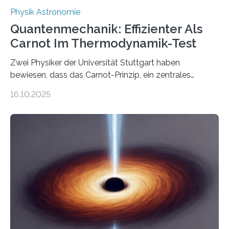
Physik Astronomie
Quantenmechanik: Effizienter Als
Carnot Im Thermodynamik-Test
Zwei Physiker der Universität Stuttgart haben
bewiesen, dass das Carnot-Prinzip, ein zentrales
Gesetz der Thermodynamik, nicht für Objekte in der
16.10.2025
Größenordnung von Atomen gilt, deren physikalische
Eigenschaften miteinander verknüpft sind (sogenannte
korrelierte Objekte). Diese Erkenntnis könnte zum
Beispiel die Entwicklung winziger, energieeffizienter
Quantenmotoren voranbringen. Das
Wissenschaftsjournal Science Advances veröffentlichte
die Herleitung. (DOI: 10.1126/sciadv.adw8462)
Verbrennungsmotoren oder Dampfturbinen sind
Wärmekraftmaschinen: Sie wandeln thermische
Energie in mechanische Bewegung um – oder anders
ausgedrückt, Wärme in Bewegung. In