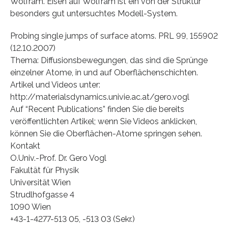
Wolfram. Eisen auf Wolfram ist ein von der Struktur
besonders gut untersuchtes Modell-System.
Probing single jumps of surface atoms. PRL 99, 155902
(12.10.2007)
Thema: Diffusionsbewegungen, das sind die Sprünge
einzelner Atome, in und auf Oberflächenschichten.
Artikel und Videos unter:
http://materialsdynamics.univie.ac.at/gero.vogl
Auf “Recent Publications” finden Sie die bereits
veröffentlichten Artikel; wenn Sie Videos anklicken,
können Sie die Oberflächen-Atome springen sehen.
Kontakt
O.Univ.-Prof. Dr. Gero Vogl
Fakultät für Physik
Universität Wien
Strudlhofgasse 4
1090 Wien
+43-1-4277-513 05, -513 03 (Sekr.)