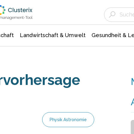
Landwirtschaft & Umwelt
Gesundheit &
Agrar- Forstwissenschaften
Unternehmensmeldungen
Biowissenschafte
Ökologie Umwelt- Naturschutz
ktmanagement-Tool
chaft
Landwirtschaft & Umwelt
Gesundheit & L
rvorhersage
Physik Astronomie