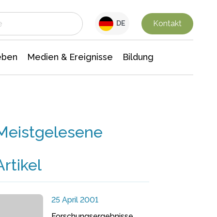
 Leben
Medien & Ereignisse
Interdisziplinäre Forschung
Veranstaltungsnachrichten
n Chemie
Gesellschaftswissenschaften
Kontakt
DE
eben
Medien & Ereignisse
Bildung
Meistgelesene
Artikel
25 April 2001
Forschungsergebnisse