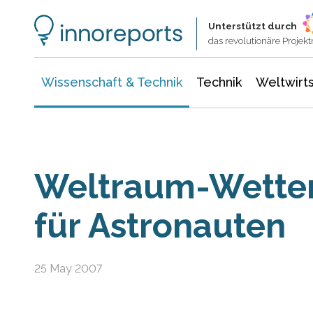
Wissenschaft & Technik
Informationstechnologie
Energie & Elektrotechnik
Unterstützt durch
das revolutionäre Proje
Wissenschaft & Technik
Technik
Weltwirts
Weltraum-Wette
für Astronauten
25 May 2007