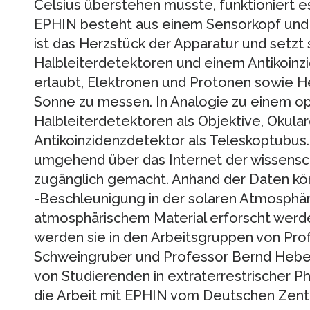
Celsius überstehen musste, funktioniert e
EPHIN besteht aus einem Sensorkopf und e
ist das Herzstück der Apparatur und setzt
Halbleiterdetektoren und einem Antikoin
erlaubt, Elektronen und Protonen sowie H
Sonne zu messen. In Analogie zu einem op
Halbleiterdetektoren als Objektive, Okul
Antikoinzidenzdetektor als Teleskoptubus
umgehend über das Internet der wissensc
zugänglich gemacht. Anhand der Daten kö
-Beschleunigung in der solaren Atmosphä
atmosphärischem Material erforscht werden
werden sie in den Arbeitsgruppen von Pr
Schweingruber und Professor Bernd Heber
von Studierenden in extraterrestrischer P
die Arbeit mit EPHIN vom Deutschen Zentr