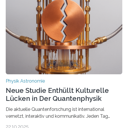
Messungen verwenden. Das hatte man jahrzehntelang
vermutet, weltweit war nach den passenden
Atomkern-Zuständen gesucht worden, 2024 gelang
einem Team der TU Wien mit Unterstützung
internationaler Partner der entscheidende Durchbruch:
Der lange diskutierte Thorium-Kernübergang wurde
gefunden. Kurz darauf konnte man zeigen, dass sich
Thorium tatsächlich nutzen lässt, um hochpräzise…
Physik Astronomie
Neue Studie Enthüllt Kulturelle
Lücken in Der Quantenphysik
Die aktuelle Quantenforschung ist international
vernetzt, interaktiv und kommunikativ. Jeden Tag
erscheinen etwa 100 neue Publikationen zum Thema –
22.10.2025