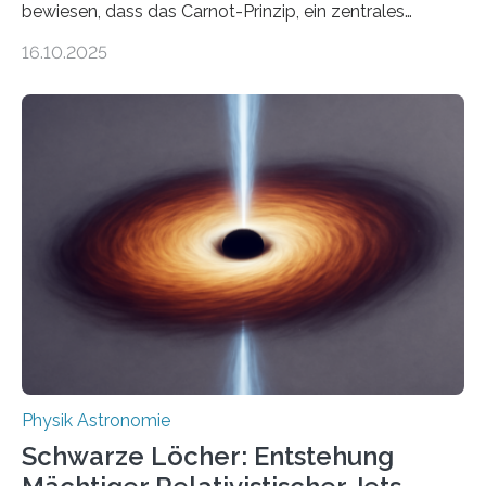
bewiesen, dass das Carnot-Prinzip, ein zentrales
Gesetz der Thermodynamik, nicht für Objekte in der
16.10.2025
Größenordnung von Atomen gilt, deren physikalische
Eigenschaften miteinander verknüpft sind (sogenannte
korrelierte Objekte). Diese Erkenntnis könnte zum
Beispiel die Entwicklung winziger, energieeffizienter
Quantenmotoren voranbringen. Das
Wissenschaftsjournal Science Advances veröffentlichte
die Herleitung. (DOI: 10.1126/sciadv.adw8462)
Verbrennungsmotoren oder Dampfturbinen sind
Wärmekraftmaschinen: Sie wandeln thermische
Energie in mechanische Bewegung um – oder anders
ausgedrückt, Wärme in Bewegung. In
quantenmechanischen Experimenten ist es in den…
Physik Astronomie
Schwarze Löcher: Entstehung