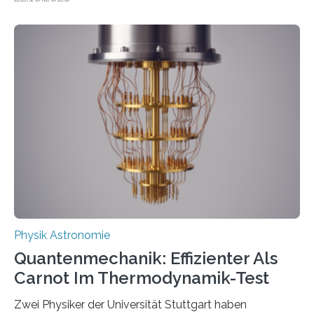
oft von Autor*innen, die eng zusammenarbeiten. Neue
Entwicklungen werden rasch aufgenommen, meist
innerhalb von wenigen Wochen, und innovative Ideen
werden schnell weiterentwickelt. Dies ist der Alltag in
der Forschung der Quantentheorie, die dieses Jahr 100
Jahre alt geworden ist, weshalb die UNESCO 2025 zum
Internationalen Jahr der Quantenwissenschaft und -
technologie ausgerufen hat. Doch nun hat eine
internationale Forschungsgruppe um den
Quantenphysiker…
Physik Astronomie
Quantenmechanik: Effizienter Als
Carnot Im Thermodynamik-Test
Zwei Physiker der Universität Stuttgart haben