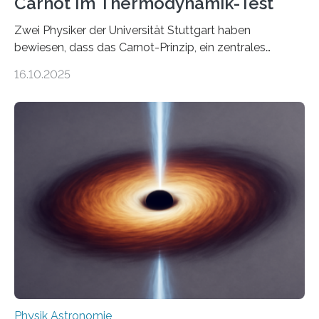
Carnot Im Thermodynamik-Test
Zwei Physiker der Universität Stuttgart haben
bewiesen, dass das Carnot-Prinzip, ein zentrales
Gesetz der Thermodynamik, nicht für Objekte in der
16.10.2025
Größenordnung von Atomen gilt, deren physikalische
Eigenschaften miteinander verknüpft sind (sogenannte
korrelierte Objekte). Diese Erkenntnis könnte zum
Beispiel die Entwicklung winziger, energieeffizienter
Quantenmotoren voranbringen. Das
Wissenschaftsjournal Science Advances veröffentlichte
die Herleitung. (DOI: 10.1126/sciadv.adw8462)
Verbrennungsmotoren oder Dampfturbinen sind
Wärmekraftmaschinen: Sie wandeln thermische
Energie in mechanische Bewegung um – oder anders
ausgedrückt, Wärme in Bewegung. In
quantenmechanischen Experimenten ist es in den…
Physik Astronomie