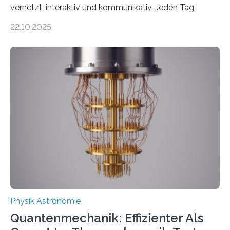
vernetzt, interaktiv und kommunikativ. Jeden Tag
erscheinen etwa 100 neue Publikationen zum Thema –
22.10.2025
oft von Autor*innen, die eng zusammenarbeiten. Neue
Entwicklungen werden rasch aufgenommen, meist
innerhalb von wenigen Wochen, und innovative Ideen
werden schnell weiterentwickelt. Dies ist der Alltag in
der Forschung der Quantentheorie, die dieses Jahr 100
Jahre alt geworden ist, weshalb die UNESCO 2025 zum
Internationalen Jahr der Quantenwissenschaft und -
technologie ausgerufen hat. Doch nun hat eine
internationale Forschungsgruppe um den
Quantenphysiker…
Physik Astronomie
Quantenmechanik: Effizienter Als