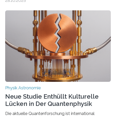
28.10.2025
fundamentalen Physik nachzugehen. Thorium-
Atomkerne lassen sich für ganz spezielle Präzisions-
Messungen verwenden. Das hatte man jahrzehntelang
vermutet, weltweit war nach den passenden
Atomkern-Zuständen gesucht worden, 2024 gelang
einem Team der TU Wien mit Unterstützung
internationaler Partner der entscheidende Durchbruch:
Der lange diskutierte Thorium-Kernübergang wurde
gefunden. Kurz darauf konnte man zeigen, dass sich
Thorium tatsächlich nutzen lässt, um hochpräzise…
Physik Astronomie
Neue Studie Enthüllt Kulturelle
Lücken in Der Quantenphysik
Die aktuelle Quantenforschung ist international