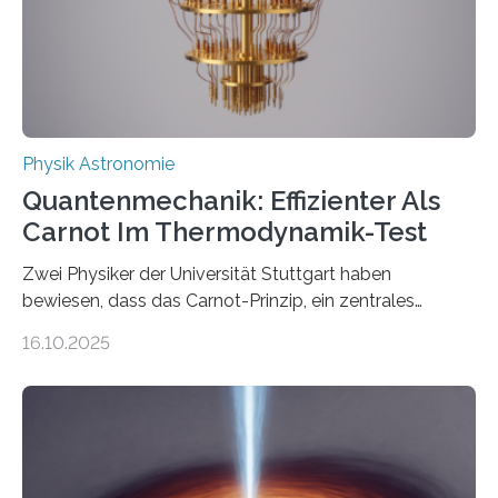
internationale Forschungsgruppe um den
Quantenphysiker…
Physik Astronomie
Quantenmechanik: Effizienter Als
Carnot Im Thermodynamik-Test
Zwei Physiker der Universität Stuttgart haben
bewiesen, dass das Carnot-Prinzip, ein zentrales
Gesetz der Thermodynamik, nicht für Objekte in der
16.10.2025
Größenordnung von Atomen gilt, deren physikalische
Eigenschaften miteinander verknüpft sind (sogenannte
korrelierte Objekte). Diese Erkenntnis könnte zum
Beispiel die Entwicklung winziger, energieeffizienter
Quantenmotoren voranbringen. Das
Wissenschaftsjournal Science Advances veröffentlichte