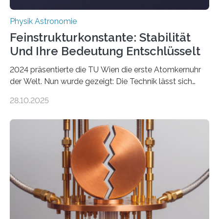
Physik Astronomie
Feinstrukturkonstante: Stabilität
Und Ihre Bedeutung Entschlüsselt
2024 präsentierte die TU Wien die erste Atomkernuhr
der Welt. Nun wurde gezeigt: Die Technik lässt sich
auch einsetzen, um ungelösten Fragen der
28.10.2025
fundamentalen Physik nachzugehen. Thorium-
Atomkerne lassen sich für ganz spezielle Präzisions-
Messungen verwenden. Das hatte man jahrzehntelang
vermutet, weltweit war nach den passenden
Atomkern-Zuständen gesucht worden, 2024 gelang
einem Team der TU Wien mit Unterstützung
internationaler Partner der entscheidende Durchbruch:
Der lange diskutierte Thorium-Kernübergang wurde
gefunden. Kurz darauf konnte man zeigen, dass sich
Thorium tatsächlich nutzen lässt, um hochpräzise…