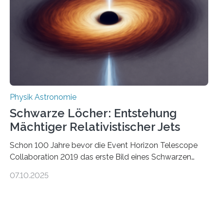
die Herleitung. (DOI: 10.1126/sciadv.adw8462)
Verbrennungsmotoren oder Dampfturbinen sind
Wärmekraftmaschinen: Sie wandeln thermische
Energie in mechanische Bewegung um – oder anders
ausgedrückt, Wärme in Bewegung. In
quantenmechanischen Experimenten ist es in den…
Physik Astronomie
Schwarze Löcher: Entstehung
Mächtiger Relativistischer Jets
Schon 100 Jahre bevor die Event Horizon Telescope
Collaboration 2019 das erste Bild eines Schwarzen
Lochs – im Herzen der Galaxie M87 – veröffentlichte,
07.10.2025
hatte der Astronom Heber Curtis einen seltsamen
Strahl entdeckt, der aus dem Zentrum der Galaxie
herauszeigt. Heute ist bekannt, dass es sich um den Jet
des Schwarzen Lochs M87* handelt. Solche Jets