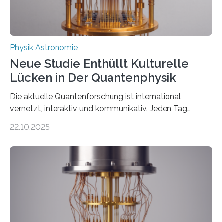
Physik Astronomie
Neue Studie Enthüllt Kulturelle
Lücken in Der Quantenphysik
Die aktuelle Quantenforschung ist international
vernetzt, interaktiv und kommunikativ. Jeden Tag
erscheinen etwa 100 neue Publikationen zum Thema –
22.10.2025
oft von Autor*innen, die eng zusammenarbeiten. Neue
Entwicklungen werden rasch aufgenommen, meist
innerhalb von wenigen Wochen, und innovative Ideen
werden schnell weiterentwickelt. Dies ist der Alltag in
der Forschung der Quantentheorie, die dieses Jahr 100
Jahre alt geworden ist, weshalb die UNESCO 2025 zum
Internationalen Jahr der Quantenwissenschaft und -
technologie ausgerufen hat. Doch nun hat eine