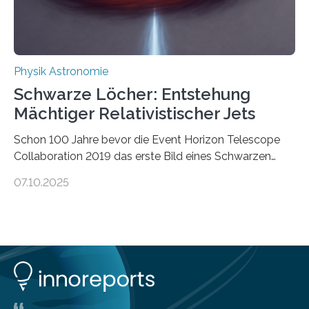
ausgedrückt, Wärme in Bewegung. In
quantenmechanischen Experimenten ist es in den…
Physik Astronomie
Schwarze Löcher: Entstehung
Mächtiger Relativistischer Jets
Schon 100 Jahre bevor die Event Horizon Telescope
Collaboration 2019 das erste Bild eines Schwarzen
Lochs – im Herzen der Galaxie M87 – veröffentlichte,
07.10.2025
hatte der Astronom Heber Curtis einen seltsamen
Strahl entdeckt, der aus dem Zentrum der Galaxie
herauszeigt. Heute ist bekannt, dass es sich um den Jet
des Schwarzen Lochs M87* handelt. Solche Jets
werden auch von anderen Schwarzen Löchern
ausgeschickt. Theoretische Astrophysiker der Goethe-
Universität haben jetzt einen numerischen Code
entwickelt, mit dem sie mathematisch hoch präzise