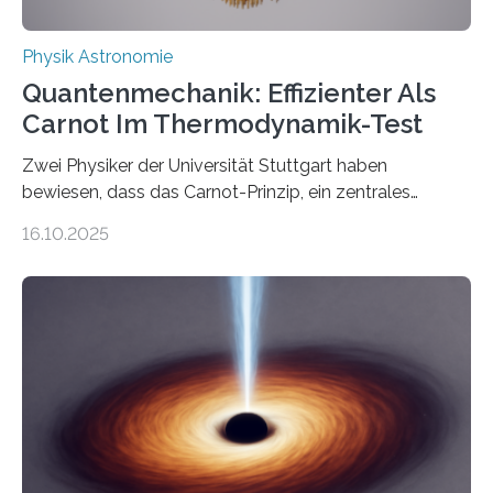
Physik Astronomie
Quantenmechanik: Effizienter Als
Carnot Im Thermodynamik-Test
Zwei Physiker der Universität Stuttgart haben
bewiesen, dass das Carnot-Prinzip, ein zentrales
Gesetz der Thermodynamik, nicht für Objekte in der
16.10.2025
Größenordnung von Atomen gilt, deren physikalische
Eigenschaften miteinander verknüpft sind (sogenannte
korrelierte Objekte). Diese Erkenntnis könnte zum
Beispiel die Entwicklung winziger, energieeffizienter
Quantenmotoren voranbringen. Das
Wissenschaftsjournal Science Advances veröffentlichte
die Herleitung. (DOI: 10.1126/sciadv.adw8462)
Verbrennungsmotoren oder Dampfturbinen sind
Wärmekraftmaschinen: Sie wandeln thermische
Energie in mechanische Bewegung um – oder anders