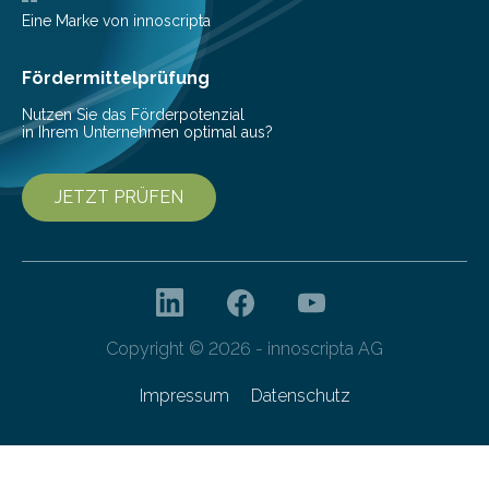
beschreiben…
Eine Marke von innoscripta
Fördermittelprüfung
Nutzen Sie das Förderpotenzial
in Ihrem Unternehmen optimal aus?
JETZT PRÜFEN
Copyright © 2026 - innoscripta AG
Impressum
Datenschutz