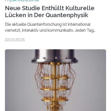
Neue Studie Enthüllt Kulturelle
Lücken in Der Quantenphysik
Die aktuelle Quantenforschung ist international
vernetzt, interaktiv und kommunikativ. Jeden Tag
erscheinen etwa 100 neue Publikationen zum Thema –
22.10.2025
oft von Autor*innen, die eng zusammenarbeiten. Neue
Entwicklungen werden rasch aufgenommen, meist
innerhalb von wenigen Wochen, und innovative Ideen
werden schnell weiterentwickelt. Dies ist der Alltag in
der Forschung der Quantentheorie, die dieses Jahr 100
Jahre alt geworden ist, weshalb die UNESCO 2025 zum
Internationalen Jahr der Quantenwissenschaft und -
technologie ausgerufen hat. Doch nun hat eine
internationale Forschungsgruppe um den
Quantenphysiker…