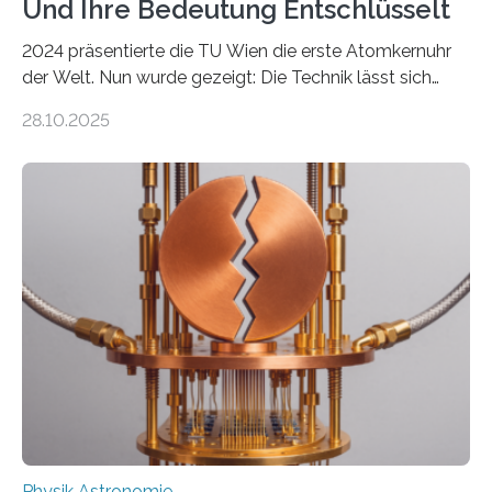
Und Ihre Bedeutung Entschlüsselt
2024 präsentierte die TU Wien die erste Atomkernuhr
der Welt. Nun wurde gezeigt: Die Technik lässt sich
auch einsetzen, um ungelösten Fragen der
28.10.2025
fundamentalen Physik nachzugehen. Thorium-
Atomkerne lassen sich für ganz spezielle Präzisions-
Messungen verwenden. Das hatte man jahrzehntelang
vermutet, weltweit war nach den passenden
Atomkern-Zuständen gesucht worden, 2024 gelang
einem Team der TU Wien mit Unterstützung
internationaler Partner der entscheidende Durchbruch:
Der lange diskutierte Thorium-Kernübergang wurde
gefunden. Kurz darauf konnte man zeigen, dass sich
Thorium tatsächlich nutzen lässt, um hochpräzise…
Physik Astronomie