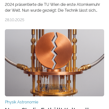
2024 präsentierte die TU Wien die erste Atomkernuhr
der Welt. Nun wurde gezeigt: Die Technik lässt sich
auch einsetzen, um ungelösten Fragen der
28.10.2025
fundamentalen Physik nachzugehen. Thorium-
Atomkerne lassen sich für ganz spezielle Präzisions-
Messungen verwenden. Das hatte man jahrzehntelang
vermutet, weltweit war nach den passenden
Atomkern-Zuständen gesucht worden, 2024 gelang
einem Team der TU Wien mit Unterstützung
internationaler Partner der entscheidende Durchbruch:
Der lange diskutierte Thorium-Kernübergang wurde
gefunden. Kurz darauf konnte man zeigen, dass sich
Thorium tatsächlich nutzen lässt, um hochpräzise…
Physik Astronomie