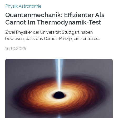
Physik Astronomie
Quantenmechanik: Effizienter Als
Carnot Im Thermodynamik-Test
Zwei Physiker der Universität Stuttgart haben
bewiesen, dass das Carnot-Prinzip, ein zentrales
Gesetz der Thermodynamik, nicht für Objekte in der
16.10.2025
Größenordnung von Atomen gilt, deren physikalische
Eigenschaften miteinander verknüpft sind (sogenannte
korrelierte Objekte). Diese Erkenntnis könnte zum
Beispiel die Entwicklung winziger, energieeffizienter
Quantenmotoren voranbringen. Das
Wissenschaftsjournal Science Advances veröffentlichte
die Herleitung. (DOI: 10.1126/sciadv.adw8462)
Verbrennungsmotoren oder Dampfturbinen sind
Wärmekraftmaschinen: Sie wandeln thermische
Energie in mechanische Bewegung um – oder anders
ausgedrückt, Wärme in Bewegung. In