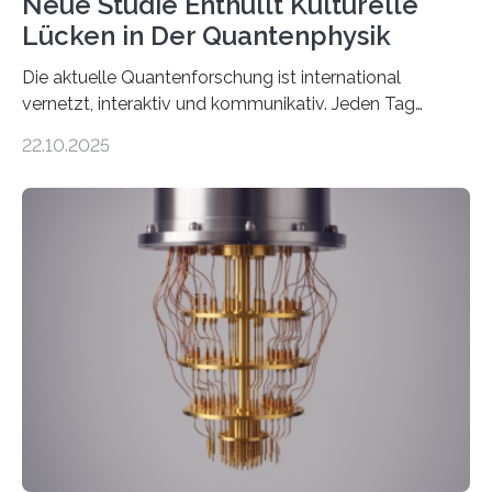
Neue Studie Enthüllt Kulturelle
Lücken in Der Quantenphysik
Die aktuelle Quantenforschung ist international
vernetzt, interaktiv und kommunikativ. Jeden Tag
erscheinen etwa 100 neue Publikationen zum Thema –
22.10.2025
oft von Autor*innen, die eng zusammenarbeiten. Neue
Entwicklungen werden rasch aufgenommen, meist
innerhalb von wenigen Wochen, und innovative Ideen
werden schnell weiterentwickelt. Dies ist der Alltag in
der Forschung der Quantentheorie, die dieses Jahr 100
Jahre alt geworden ist, weshalb die UNESCO 2025 zum
Internationalen Jahr der Quantenwissenschaft und -
technologie ausgerufen hat. Doch nun hat eine
internationale Forschungsgruppe um den
Quantenphysiker…