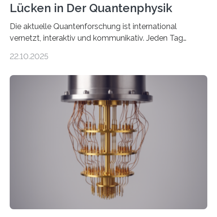
Lücken in Der Quantenphysik
Die aktuelle Quantenforschung ist international
vernetzt, interaktiv und kommunikativ. Jeden Tag
erscheinen etwa 100 neue Publikationen zum Thema –
22.10.2025
oft von Autor*innen, die eng zusammenarbeiten. Neue
Entwicklungen werden rasch aufgenommen, meist
innerhalb von wenigen Wochen, und innovative Ideen
werden schnell weiterentwickelt. Dies ist der Alltag in
der Forschung der Quantentheorie, die dieses Jahr 100
Jahre alt geworden ist, weshalb die UNESCO 2025 zum
Internationalen Jahr der Quantenwissenschaft und -
technologie ausgerufen hat. Doch nun hat eine
internationale Forschungsgruppe um den
Quantenphysiker…