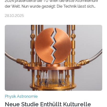
2024 präsentierte die TU Wien die erste Atomkernuhr
der Welt. Nun wurde gezeigt: Die Technik lässt sich
auch einsetzen, um ungelösten Fragen der
28.10.2025
fundamentalen Physik nachzugehen. Thorium-
Atomkerne lassen sich für ganz spezielle Präzisions-
Messungen verwenden. Das hatte man jahrzehntelang
vermutet, weltweit war nach den passenden
Atomkern-Zuständen gesucht worden, 2024 gelang
einem Team der TU Wien mit Unterstützung
internationaler Partner der entscheidende Durchbruch:
Der lange diskutierte Thorium-Kernübergang wurde
gefunden. Kurz darauf konnte man zeigen, dass sich
Thorium tatsächlich nutzen lässt, um hochpräzise…
Physik Astronomie
Neue Studie Enthüllt Kulturelle