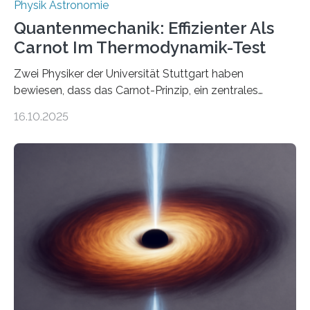
Physik Astronomie
Quantenmechanik: Effizienter Als
Carnot Im Thermodynamik-Test
Zwei Physiker der Universität Stuttgart haben
bewiesen, dass das Carnot-Prinzip, ein zentrales
Gesetz der Thermodynamik, nicht für Objekte in der
16.10.2025
Größenordnung von Atomen gilt, deren physikalische
Eigenschaften miteinander verknüpft sind (sogenannte
korrelierte Objekte). Diese Erkenntnis könnte zum
Beispiel die Entwicklung winziger, energieeffizienter
Quantenmotoren voranbringen. Das
Wissenschaftsjournal Science Advances veröffentlichte
die Herleitung. (DOI: 10.1126/sciadv.adw8462)
Verbrennungsmotoren oder Dampfturbinen sind
Wärmekraftmaschinen: Sie wandeln thermische
Energie in mechanische Bewegung um – oder anders
ausgedrückt, Wärme in Bewegung. In
quantenmechanischen Experimenten ist es in den…