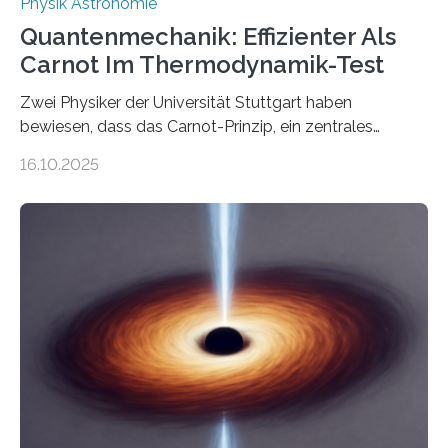
Physik Astronomie
Quantenmechanik: Effizienter Als
Carnot Im Thermodynamik-Test
Zwei Physiker der Universität Stuttgart haben
bewiesen, dass das Carnot-Prinzip, ein zentrales
Gesetz der Thermodynamik, nicht für Objekte in der
16.10.2025
Größenordnung von Atomen gilt, deren physikalische
Eigenschaften miteinander verknüpft sind (sogenannte
korrelierte Objekte). Diese Erkenntnis könnte zum
Beispiel die Entwicklung winziger, energieeffizienter
Quantenmotoren voranbringen. Das
Wissenschaftsjournal Science Advances veröffentlichte
die Herleitung. (DOI: 10.1126/sciadv.adw8462)
Verbrennungsmotoren oder Dampfturbinen sind
Wärmekraftmaschinen: Sie wandeln thermische
Energie in mechanische Bewegung um – oder anders
ausgedrückt, Wärme in Bewegung. In
quantenmechanischen Experimenten ist es in den…