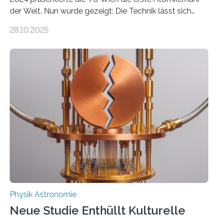
der Welt. Nun wurde gezeigt: Die Technik lässt sich
auch einsetzen, um ungelösten Fragen der
28.10.2025
fundamentalen Physik nachzugehen. Thorium-
Atomkerne lassen sich für ganz spezielle Präzisions-
Messungen verwenden. Das hatte man jahrzehntelang
vermutet, weltweit war nach den passenden
Atomkern-Zuständen gesucht worden, 2024 gelang
einem Team der TU Wien mit Unterstützung
internationaler Partner der entscheidende Durchbruch:
Der lange diskutierte Thorium-Kernübergang wurde
gefunden. Kurz darauf konnte man zeigen, dass sich
Thorium tatsächlich nutzen lässt, um hochpräzise…
Physik Astronomie
Neue Studie Enthüllt Kulturelle