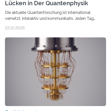
Lücken in Der Quantenphysik
Die aktuelle Quantenforschung ist international
vernetzt, interaktiv und kommunikativ. Jeden Tag
erscheinen etwa 100 neue Publikationen zum Thema –
22.10.2025
oft von Autor*innen, die eng zusammenarbeiten. Neue
Entwicklungen werden rasch aufgenommen, meist
innerhalb von wenigen Wochen, und innovative Ideen
werden schnell weiterentwickelt. Dies ist der Alltag in
der Forschung der Quantentheorie, die dieses Jahr 100
Jahre alt geworden ist, weshalb die UNESCO 2025 zum
Internationalen Jahr der Quantenwissenschaft und -
technologie ausgerufen hat. Doch nun hat eine
internationale Forschungsgruppe um den
Quantenphysiker…