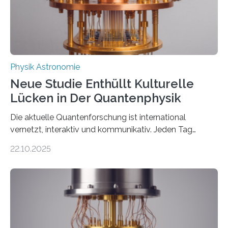
Thorium tatsächlich nutzen lässt, um hochpräzise…
Physik Astronomie
Neue Studie Enthüllt Kulturelle
Lücken in Der Quantenphysik
Die aktuelle Quantenforschung ist international
vernetzt, interaktiv und kommunikativ. Jeden Tag
erscheinen etwa 100 neue Publikationen zum Thema –
22.10.2025
oft von Autor*innen, die eng zusammenarbeiten. Neue
Entwicklungen werden rasch aufgenommen, meist
innerhalb von wenigen Wochen, und innovative Ideen
werden schnell weiterentwickelt. Dies ist der Alltag in
der Forschung der Quantentheorie, die dieses Jahr 100
Jahre alt geworden ist, weshalb die UNESCO 2025 zum
Internationalen Jahr der Quantenwissenschaft und -