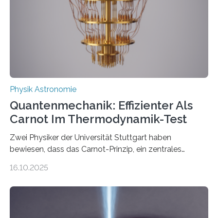
technologie ausgerufen hat. Doch nun hat eine
internationale Forschungsgruppe um den
Quantenphysiker…
Physik Astronomie
Quantenmechanik: Effizienter Als
Carnot Im Thermodynamik-Test
Zwei Physiker der Universität Stuttgart haben
bewiesen, dass das Carnot-Prinzip, ein zentrales
Gesetz der Thermodynamik, nicht für Objekte in der
16.10.2025
Größenordnung von Atomen gilt, deren physikalische
Eigenschaften miteinander verknüpft sind (sogenannte
korrelierte Objekte). Diese Erkenntnis könnte zum
Beispiel die Entwicklung winziger, energieeffizienter