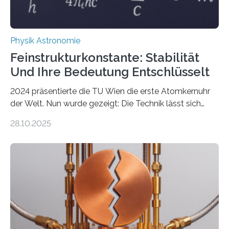
Physik Astronomie
Feinstrukturkonstante: Stabilität
Und Ihre Bedeutung Entschlüsselt
2024 präsentierte die TU Wien die erste Atomkernuhr
der Welt. Nun wurde gezeigt: Die Technik lässt sich
auch einsetzen, um ungelösten Fragen der
28.10.2025
fundamentalen Physik nachzugehen. Thorium-
Atomkerne lassen sich für ganz spezielle Präzisions-
Messungen verwenden. Das hatte man jahrzehntelang
vermutet, weltweit war nach den passenden
Atomkern-Zuständen gesucht worden, 2024 gelang
einem Team der TU Wien mit Unterstützung
internationaler Partner der entscheidende Durchbruch:
Der lange diskutierte Thorium-Kernübergang wurde
gefunden. Kurz darauf konnte man zeigen, dass sich