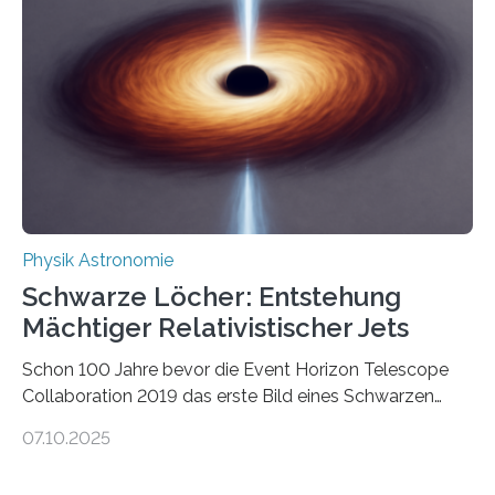
Quantenmotoren voranbringen. Das
Wissenschaftsjournal Science Advances veröffentlichte
die Herleitung. (DOI: 10.1126/sciadv.adw8462)
Verbrennungsmotoren oder Dampfturbinen sind
Wärmekraftmaschinen: Sie wandeln thermische
Energie in mechanische Bewegung um – oder anders
ausgedrückt, Wärme in Bewegung. In
quantenmechanischen Experimenten ist es in den…
Physik Astronomie
Schwarze Löcher: Entstehung
Mächtiger Relativistischer Jets
Schon 100 Jahre bevor die Event Horizon Telescope
Collaboration 2019 das erste Bild eines Schwarzen
Lochs – im Herzen der Galaxie M87 – veröffentlichte,
07.10.2025
hatte der Astronom Heber Curtis einen seltsamen
Strahl entdeckt, der aus dem Zentrum der Galaxie