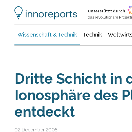
Wissenschaft & Technik
Informationstechnologie
Energie & Elektrotechnik
Unterstützt durch
das revolutionäre Proje
Wissenschaft & Technik
Technik
Weltwirts
Dritte Schicht in 
Ionosphäre des P
entdeckt
02 December 2005