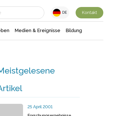
 Leben
Medien & Ereignisse
Interdisziplinäre Forschung
Veranstaltungsnachrichten
n Chemie
Gesellschaftswissenschaften
Kontakt
DE
eben
Medien & Ereignisse
Bildung
Meistgelesene
Artikel
25 April 2001
Forschungsergebnisse