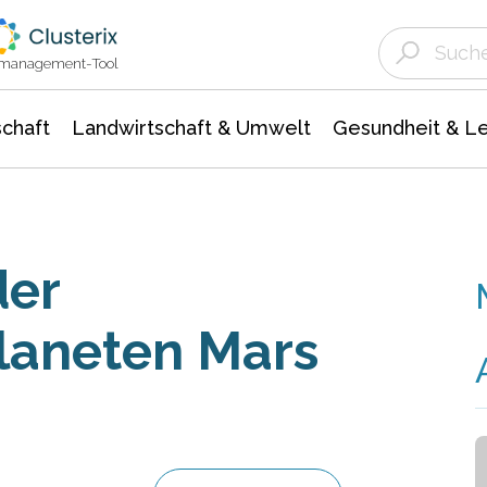
Landwirtschaft & Umwelt
Gesundheit &
Agrar- Forstwissenschaften
Unternehmensmeldungen
Biowissenschafte
Ökologie Umwelt- Naturschutz
ktmanagement-Tool
chaft
Landwirtschaft & Umwelt
Gesundheit & L
der
laneten Mars