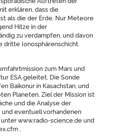
 sporadische Auftreten der
t erklären, dass die
t als die der Erde. Nur Meteore
end Hitze in der
tändig zu verdampfen, und davon
ne dritte Ionosphärenschicht
aumfahrtmission zum Mars und
ur ESA geleitet. Die Sonde
en Baikonur in Kasachstan, und
en Planeten. Ziel der Mission ist
äche und die Analyse der
 und eventuell vorhandenen
 unter www.radio-science.de und
x.cfm .