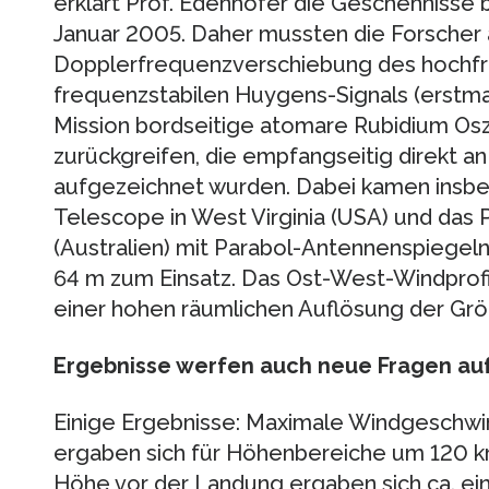
erklärt Prof. Edenhofer die Geschehnisse 
Januar 2005. Daher mussten die Forscher
Dopplerfrequenzverschiebung des hochf
frequenzstabilen Huygens-Signals (erstmal
Mission bordseitige atomare Rubidium Oszi
zurückgreifen, die empfangseitig direkt a
aufgezeichnet wurden. Dabei kamen insb
Telescope in West Virginia (USA) und das
(Australien) mit Parabol-Antennenspiege
64 m zum Einsatz. Das Ost-West-Windprofil
einer hohen räumlichen Auflösung der Gr
Ergebnisse werfen auch neue Fragen au
Einige Ergebnisse: Maximale Windgeschwi
ergaben sich für Höhenbereiche um 120 km,
Höhe vor der Landung ergaben sich ca. ei