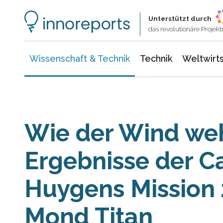
Wissenschaft & Technik
Informationstechnologie
Energie & Elektrotechnik
Unterstützt durch
das revolutionäre Proje
Wissenschaft & Technik
Technik
Weltwirts
Wie der Wind weh
Ergebnisse der Ca
Huygens Mission
Mond Titan