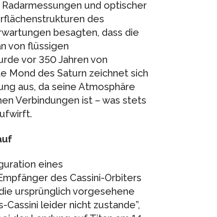
er Radarmessungen und optischer
flächenstrukturen des
 Erwartungen besagten, dass die
n von flüssigen
urde vor 350 Jahren von
te Mond des Saturn zeichnet sich
tung aus, da seine Atmosphäre
chen Verbindungen ist – was stets
fwirft.
auf
uration eines
Empfänger des Cassini-Orbiters
 die ursprünglich vorgesehene
Cassini leider nicht zustande”,