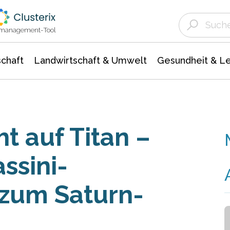
Landwirtschaft & Umwelt
Gesundheit &
Agrar- Forstwissenschaften
Unternehmensmeldungen
Biowissenschafte
Ökologie Umwelt- Naturschutz
ktmanagement-Tool
chaft
Landwirtschaft & Umwelt
Gesundheit & L
t auf Titan –
ssini-
 zum Saturn-