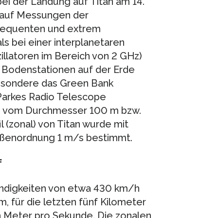
bei der Landung auf Titan am 14.
 auf Messungen der
requenten und extrem
s bei einer interplanetaren
llatoren im Bereich von 2 GHz)
n Bodenstationen auf der Erde
esondere das Green Bank
 Parkes Radio Telescope
ln vom Durchmesser 100 m bzw.
 (zonal) von Titan wurde mit
ößenordnung 1 m/s bestimmt.
f
ndigkeiten von etwa 430 km/h
 für die letzten fünf Kilometer
n Meter pro Sekunde. Die zonalen