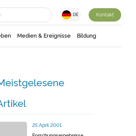
 Leben
Medien & Ereignisse
Interdisziplinäre Forschung
Veranstaltungsnachrichten
n Chemie
Gesellschaftswissenschaften
Kontakt
DE
eben
Medien & Ereignisse
Bildung
Meistgelesene
Artikel
25 April 2001
Forschungsergebnisse