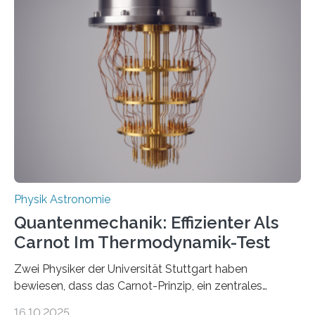
innerhalb von wenigen Wochen, und innovative Ideen
werden schnell weiterentwickelt. Dies ist der Alltag in
der Forschung der Quantentheorie, die dieses Jahr 100
Jahre alt geworden ist, weshalb die UNESCO 2025 zum
Internationalen Jahr der Quantenwissenschaft und -
technologie ausgerufen hat. Doch nun hat eine
internationale Forschungsgruppe um den
Quantenphysiker…
Physik Astronomie
Quantenmechanik: Effizienter Als
Carnot Im Thermodynamik-Test
Zwei Physiker der Universität Stuttgart haben
bewiesen, dass das Carnot-Prinzip, ein zentrales
Gesetz der Thermodynamik, nicht für Objekte in der
16.10.2025