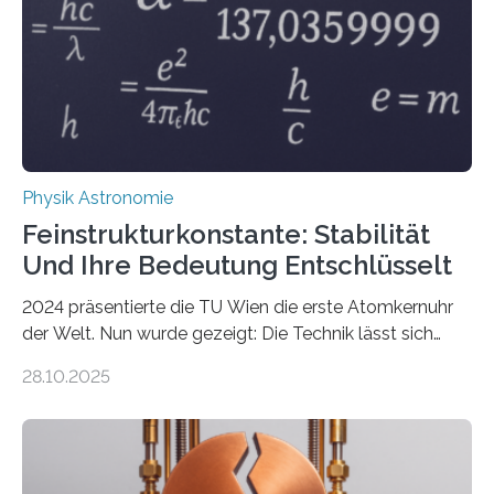
Physik Astronomie
Feinstrukturkonstante: Stabilität
Und Ihre Bedeutung Entschlüsselt
2024 präsentierte die TU Wien die erste Atomkernuhr
der Welt. Nun wurde gezeigt: Die Technik lässt sich
auch einsetzen, um ungelösten Fragen der
28.10.2025
fundamentalen Physik nachzugehen. Thorium-
Atomkerne lassen sich für ganz spezielle Präzisions-
Messungen verwenden. Das hatte man jahrzehntelang
vermutet, weltweit war nach den passenden
Atomkern-Zuständen gesucht worden, 2024 gelang