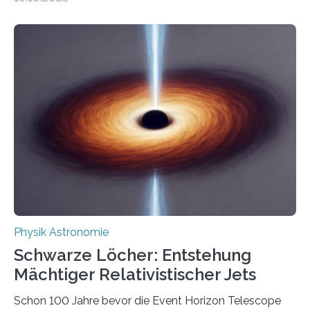
Größenordnung von Atomen gilt, deren physikalische
Eigenschaften miteinander verknüpft sind (sogenannte
korrelierte Objekte). Diese Erkenntnis könnte zum
Beispiel die Entwicklung winziger, energieeffizienter
Quantenmotoren voranbringen. Das
Wissenschaftsjournal Science Advances veröffentlichte
die Herleitung. (DOI: 10.1126/sciadv.adw8462)
Verbrennungsmotoren oder Dampfturbinen sind
Wärmekraftmaschinen: Sie wandeln thermische
Energie in mechanische Bewegung um – oder anders
ausgedrückt, Wärme in Bewegung. In
quantenmechanischen Experimenten ist es in den…
Physik Astronomie
Schwarze Löcher: Entstehung
Mächtiger Relativistischer Jets
Schon 100 Jahre bevor die Event Horizon Telescope