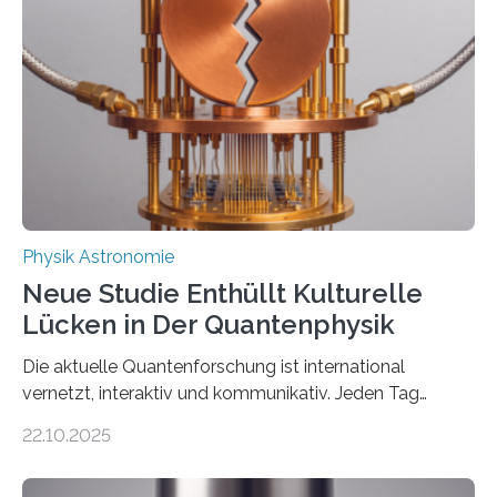
einem Team der TU Wien mit Unterstützung
internationaler Partner der entscheidende Durchbruch:
Der lange diskutierte Thorium-Kernübergang wurde
gefunden. Kurz darauf konnte man zeigen, dass sich
Thorium tatsächlich nutzen lässt, um hochpräzise…
Physik Astronomie
Neue Studie Enthüllt Kulturelle
Lücken in Der Quantenphysik
Die aktuelle Quantenforschung ist international
vernetzt, interaktiv und kommunikativ. Jeden Tag
erscheinen etwa 100 neue Publikationen zum Thema –
22.10.2025
oft von Autor*innen, die eng zusammenarbeiten. Neue
Entwicklungen werden rasch aufgenommen, meist